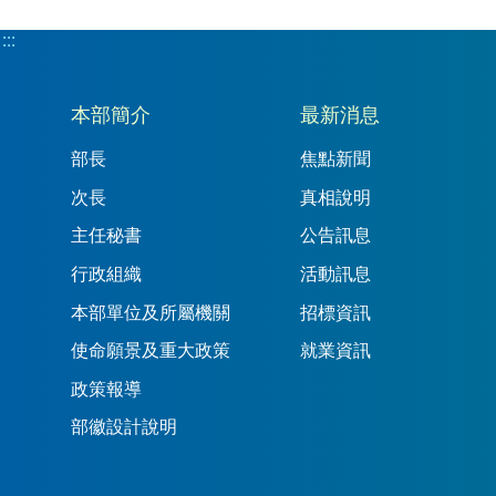
:::
:::
本部簡介
最新消息
部長
焦點新聞
次長
真相說明
主任秘書
公告訊息
行政組織
活動訊息
本部單位及所屬機關
招標資訊
使命願景及重大政策
就業資訊
政策報導
部徽設計說明