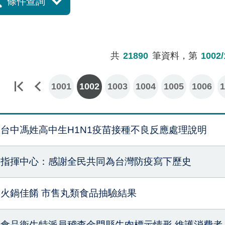
條件查詢
共
21890
筆資料，第
1002/
1001
1002
1003
1004
1005
1006
1
台中馮姓高中生H1N1疫苗接種不良反應處理說明
指揮中心：感謝全民共同為台灣防疫寫下歷史
火鍋佳餚 市售丸類食品抽驗結果
食品衛生特派員稽查金門縣牛肉標示情形 維護消費者