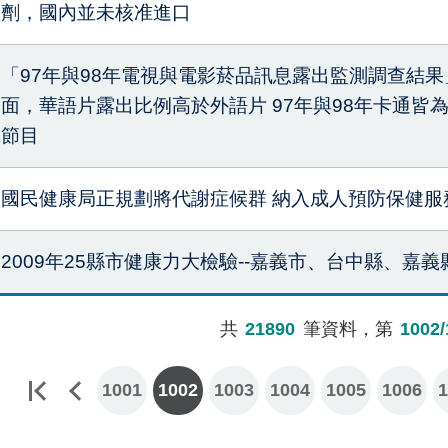
劑，國內並未核准進口
「97年與98年電視與電影菸品訊息露出監測調查結果
面，華語片露出比例高於外語片 97年與98年卡通皆
節目
國民健康局正規劃將代謝症候群 納入成人預防保健服
2009年25縣市健康力大檢驗--嘉義市、台中縣、嘉
共
21890
筆資料，第
1002/
1001
1002
1003
1004
1005
1006
1