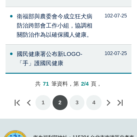
衛福部與農委會今成立狂犬病
102-07-25
防治跨部會工作小組，協調相
關防治作為以確保國人健康。
國民健康署公布新LOGO-
102-07-25
「手」護國民健康
共
71
筆資料，第
2/4
頁，
1
下一頁
最後一頁
2
3
4