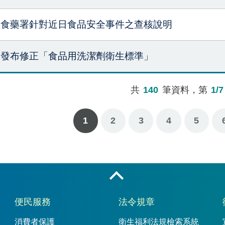
食藥署針對近日食品安全事件之查核說明
發布修正「食品用洗潔劑衛生標準」
共
140
筆資料，第
1/7
1
2
3
4
下一頁
最後一頁
5
收合
便民服務
法令規章
消費者保護
衛生福利法規檢索系統