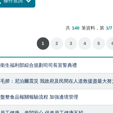
條件查詢
共
140
筆資料，第
1/7
1
2
3
4
下一頁
最後一頁
5
衛生福利部綜合規劃司司長宣誓典禮
毛揆：尼泊爾震災 我政府及民間在人道救援盡最大努
盤整食品報關報驗流程 加強邊境管理
員工健康，老闆安心-促進員工健康五招