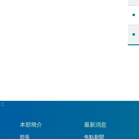
:::
:::
本部簡介
最新消息
部長
焦點新聞