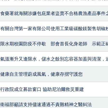
食藥署就海關涉嫌包庇業者盜賣不合格農漁產品事件
有關台灣第一家有限公司使用工業級碳酸鎂製售胡椒
限水期校園防疫不停歇 部會首長化身老師 示範正
氣溫漸升又逢限水，儲水之餘別忘容器加蓋與清潔，
健康自主管理蔚成風氣，健康存摺守護您
行政院成立募款窗口 協助尼泊爾救災重建
衛福部籲請支持儘速通過不責難精神之醫糾法