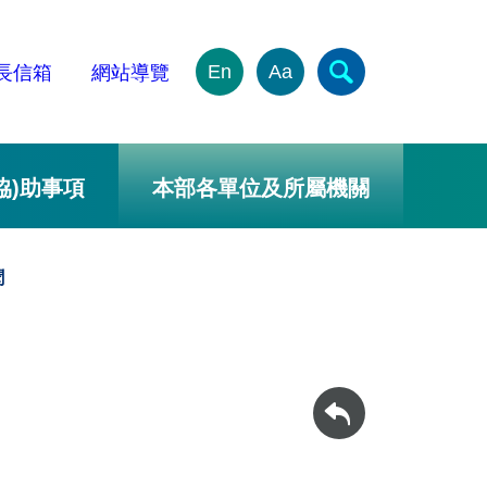
En
Aa
長信箱
網站導覽
協)助事項
本部各單位及所屬機關
聞
回上一頁