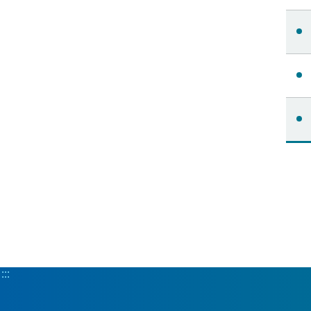
:::
:::