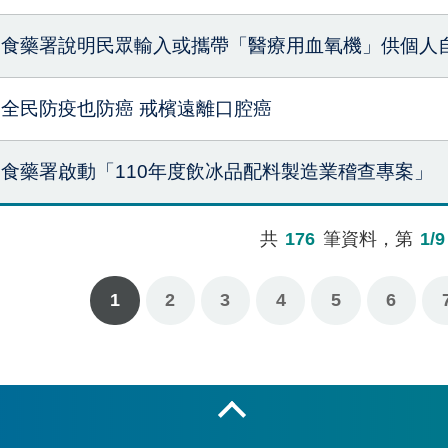
食藥署說明民眾輸入或攜帶「醫療用血氧機」供個人
全民防疫也防癌 戒檳遠離口腔癌
食藥署啟動「110年度飲冰品配料製造業稽查專案」
共
176
筆資料，第
1/9
1
2
3
4
5
6
下一
最
收合