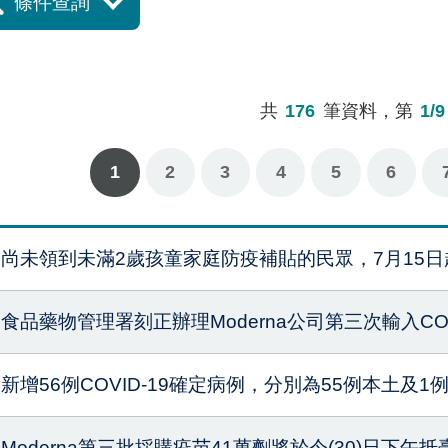
條件查詢
共
176
筆資料，第
1/9
1
2
3
4
5
6
下一
最
尚未領到未滿2歲孩童家庭防疫補貼的民眾，7月15
食品藥物管理署刻正辦理Moderna公司第三次輸入CO
新增56例COVID-19確定病例，分別為55例本土及1
Moderna第三批採購疫苗41萬劑將於今(30)日下午抵