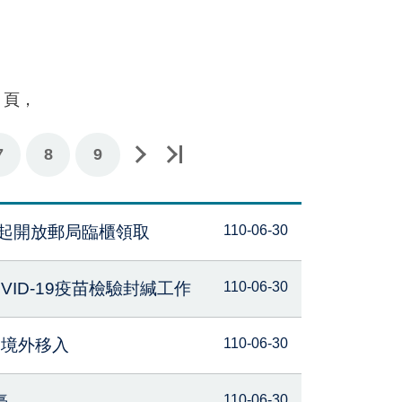
頁，
頁
後一頁
7
8
9
日起開放郵局臨櫃領取
110-06-30
VID-19疫苗檢驗封緘工作
110-06-30
例境外移入
110-06-30
臺
110-06-30