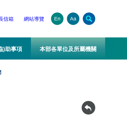
En
Aa
長信箱
網站導覽
協)助事項
本部各單位及所屬機關
聞
回上一頁