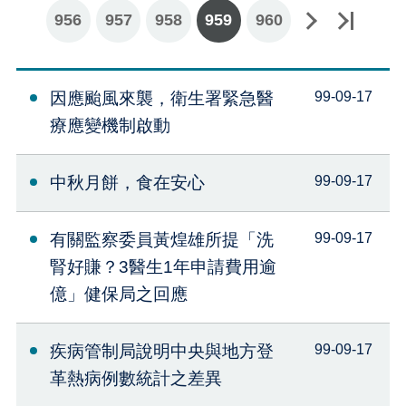
956
957
下一頁
最後一頁
958
959
960
因應颱風來襲，衛生署緊急醫
99-09-17
療應變機制啟動
中秋月餅，食在安心
99-09-17
有關監察委員黃煌雄所提「洗
99-09-17
腎好賺？3醫生1年申請費用逾
億」健保局之回應
疾病管制局說明中央與地方登
99-09-17
革熱病例數統計之差異