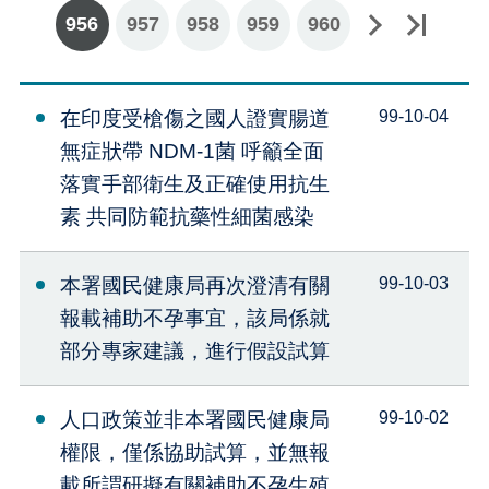
956
957
下一頁
最後一頁
958
959
960
在印度受槍傷之國人證實腸道
99-10-04
無症狀帶 NDM-1菌 呼籲全面
落實手部衛生及正確使用抗生
素 共同防範抗藥性細菌感染
本署國民健康局再次澄清有關
99-10-03
報載補助不孕事宜，該局係就
部分專家建議，進行假設試算
人口政策並非本署國民健康局
99-10-02
權限，僅係協助試算，並無報
載所謂研擬有關補助不孕生殖