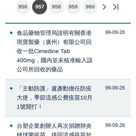
956
957
下一頁
最後一頁
958
959
960
食品藥物管理局說明有關香港
99-09-28
琪寶製藥（廣州）有限公司回
收一批Cimedine Tab
400mg，國內並未核准輸入該
公司所回收的藥品
「主動防護」盧彥勳擔任防疫
99-09-28
大使，季節流感公費疫苗10月
1號開打！
台塑企業創辦人再次捐贈肺炎
99-09-28
鏈球菌疫苗，併同流感疫苗於