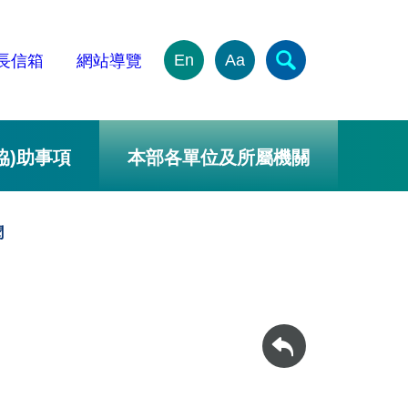
En
Aa
長信箱
網站導覽
協)助事項
本部各單位及所屬機關
聞
回上一頁