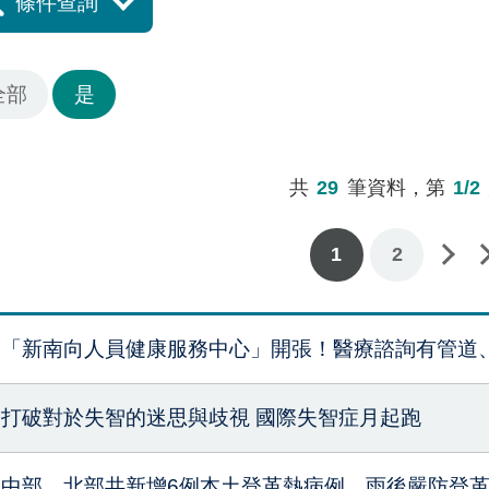
條件查詢
全部
是
共
29
筆資料，第
1/2
下一頁
最後一頁
1
2
「新南向人員健康服務中心」開張！醫療諮詢有管道
打破對於失智的迷思與歧視 國際失智症月起跑
中部、北部共新增6例本土登革熱病例，雨後嚴防登