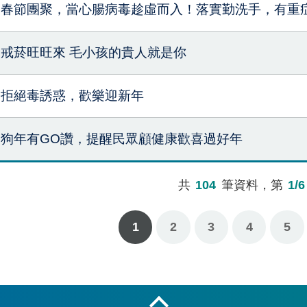
春節團聚，當心腸病毒趁虛而入！落實勤洗手，有重
戒菸旺旺來 毛小孩的貴人就是你
拒絕毒誘惑，歡樂迎新年
狗年有GO讚，提醒民眾顧健康歡喜過好年
共
104
筆資料，第
1/6
1
2
3
下一頁
最後一頁
4
5
收合