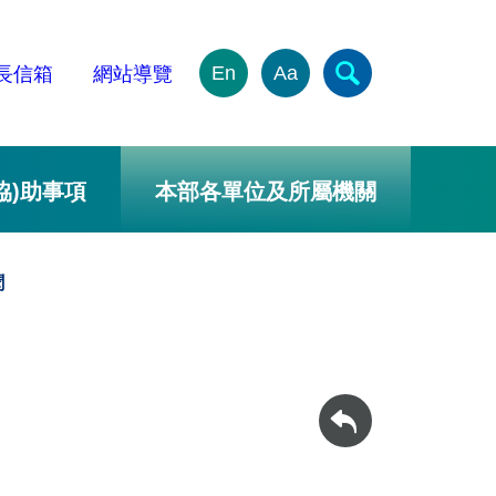
En
Aa
長信箱
網站導覽
協)助事項
本部各單位及所屬機關
聞
回上一頁