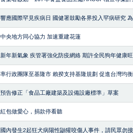
響應國際罕見疾病日 國健署鼓勵各界投入罕病研究 
中央地方同心協力 加速重建花蓮
新年新氣象 疾管署強化防疫網絡 期許全民狗年健康
率行政團隊至基隆市 賴揆支持基隆規劃 促進台灣均
預告修正「食品工廠建築及設備設廠標準」草案
紅包做愛心，捐款停看聽
國內發生2起狂犬病陽性鼬獾咬傷人事件，請民眾勿