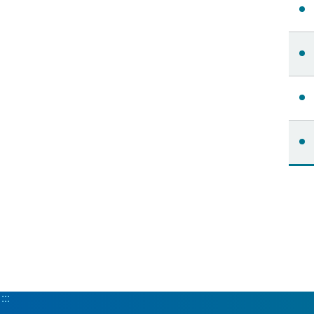
:::
:::