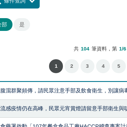
條件查詢
全部
是
共
104
筆資料，第
1/6
1
2
3
下一頁
最後一頁
4
5
腹瀉群聚頻傳，請民眾注意手部及飲食衛生，別讓病
流感疫情仍在高峰，民眾元宵賞燈請留意手部衛生與
食藥署啟動「107年餐盒食品工廠HACCP稽查專案計