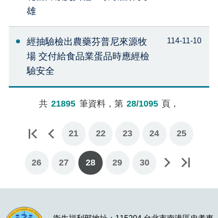
雄
經抽驗檢出農藥芬普尼來源牧
114-11-10
場 交付給食品業蛋品時應經檢
驗安全
共
21895
筆資料，第
28/1095
頁，
21
22
23
24
25
26
27
下一頁
最後一頁
28
29
30