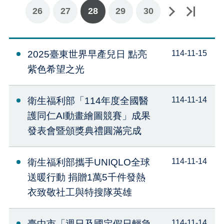
26
27
下一頁
最後一頁
28
29
30
2025臺東世界早產兒日 點亮
114-11-15
紫色希望之光
衛生福利部「114年度全國醫
114-11-14
護同仁AI動畫繪圖競賽」成果
發表會暨頒獎典禮圓滿完成
衛生福利部攜手UNIQLO全球
114-11-14
送暖行動 捐贈1萬5千件發熱
衣致敬社工與特搜隊英雄
臺中市「週日及國定假日輕急
114-11-14