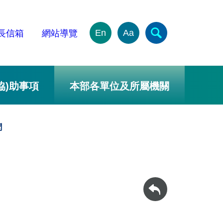
En
Aa
長信箱
網站導覽
協)助事項
本部各單位及所屬機關
聞
回上一頁