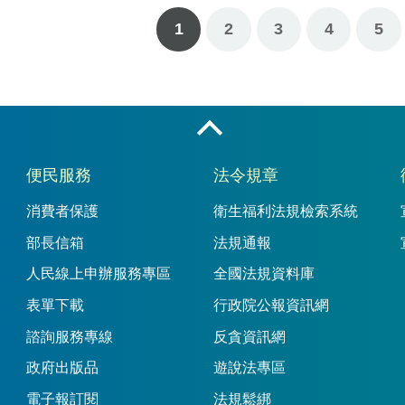
1
2
3
下一頁
最後一頁
4
5
收合
便民服務
法令規章
消費者保護
衛生福利法規檢索系統
部長信箱
法規通報
人民線上申辦服務專區
全國法規資料庫
表單下載
行政院公報資訊網
諮詢服務專線
反貪資訊網
政府出版品
遊說法專區
電子報訂閱
法規鬆綁