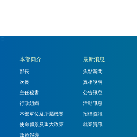
:::
:::
本部簡介
最新消息
部長
焦點新聞
次長
真相說明
主任秘書
公告訊息
行政組織
活動訊息
本部單位及所屬機關
招標資訊
使命願景及重大政策
就業資訊
政策報導