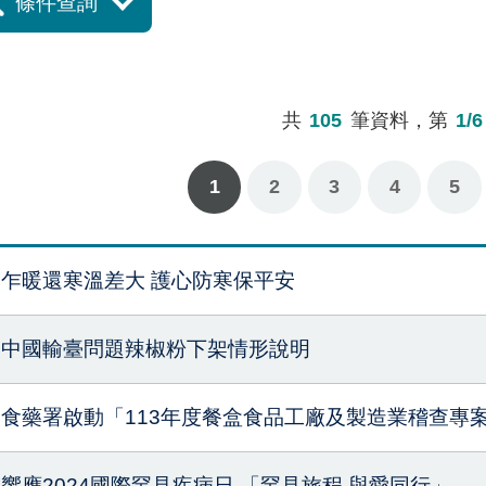
條件查詢
共
105
筆資料，第
1/6
1
2
3
下一頁
最後一頁
4
5
乍暖還寒溫差大 護心防寒保平安
中國輸臺問題辣椒粉下架情形說明
食藥署啟動「113年度餐盒食品工廠及製造業稽查專
響應2024國際罕見疾病日 「罕見旅程 與愛同行」