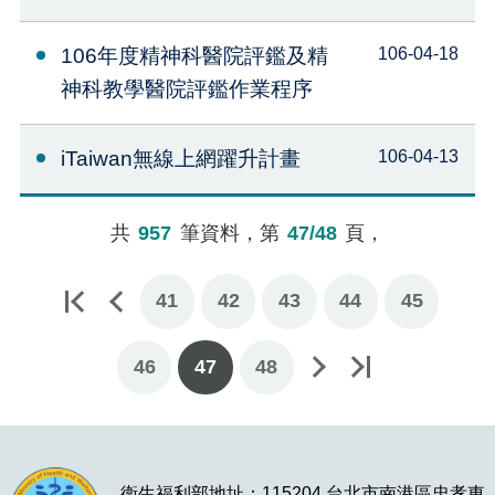
106年度精神科醫院評鑑及精
106-04-18
神科教學醫院評鑑作業程序
iTaiwan無線上網躍升計畫
106-04-13
共
957
筆資料，第
47/48
頁，
41
42
43
44
45
下一頁
最後一頁
46
47
48
衛生福利部地址：115204 台北市南港區忠孝東