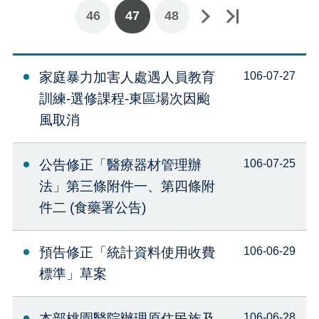
下一頁
最後一頁
46
47
48
家庭暴力加害人處遇人員教育
106-07-27
訓練-選修課程-東區場次因颱
風取消
公告修正「醫療器材管理辦
106-07-25
法」第三條附件一、第四條附
件二 (食藥署公告)
預告修正「統計資料使用收費
106-06-29
標準」草案
本部桃園醫院辦理原住民族及
106-06-28