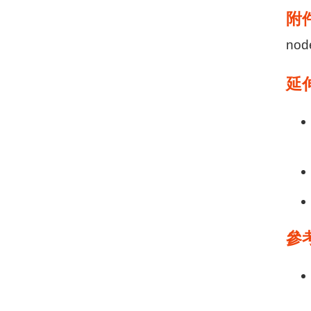
附
nod
延
參