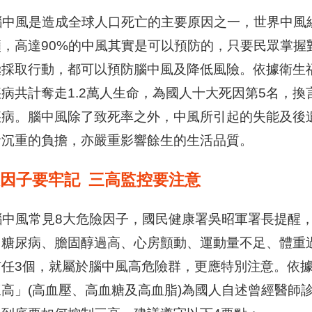
風是造成全球人口死亡的主要原因之一，世界中風組織(World S
籲，高達90%的中風其實是可以預防的，只要民眾掌握
採取行動，都可以預防腦中風及降低風險。依據衛生福
病共計奪走1.2萬人生命，為國人十大死因第5名，換
疾病。腦中風除了致死率之外，中風所引起的失能及後
者沉重的負擔，亦嚴重影響餘生的生活品質。
大因子要牢記 三高監控要注意
中風常見8大危險因子，國民健康署吳昭軍署長提醒，
、糖尿病、膽固醇過高、心房顫動、運動量不足、體重
有任3個，就屬於腦中風高危險群，更應特別注意。依據
三高」(高血壓、高血糖及高血脂)為國人自述曾經醫師