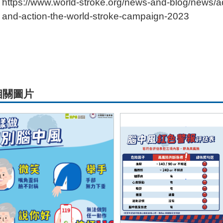
https://www.world-stroke.org/news-and-blog/news/
and-action-the-world-stroke-campaign-2023
相關圖片