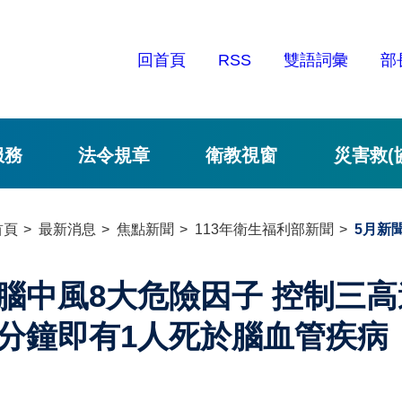
回首頁
RSS
雙語詞彙
部
服務
法令規章
衛教視窗
災害救(
首頁
最新消息
焦點新聞
113年衛生福利部新聞
5月新
腦中風8大危險因子 控制三高
分鐘即有1人死於腦血管疾病