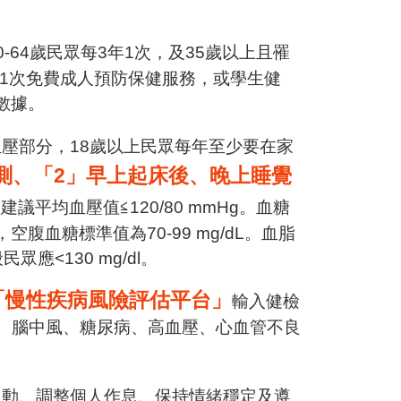
-64歲民眾每3年1次，及35歲以上且罹
年1次免費成人預防保健服務，或學生健
數據。
壓部分，18歲以上民眾每年至少要在家
測、「2」早上起床後、晚上睡覺
議平均血壓值≦120/80 mmHg。血糖
血糖標準值為70-99 mg/dL。血脂
應<130 mg/dl。
「慢性疾病風險評估平台」
輸入健檢
病、腦中風、糖尿病、高血壓、心血管不良
運動、調整個人作息、保持情緒穩定及遵