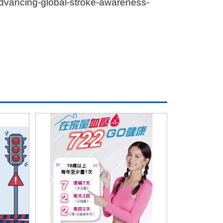
advancing-global-stroke-awareness-