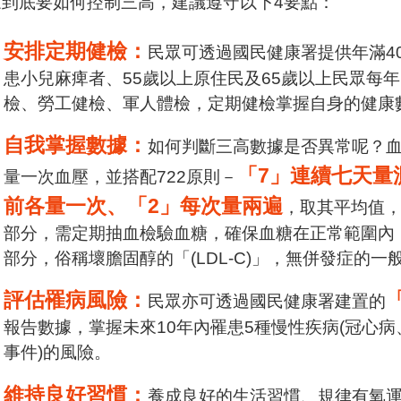
眾到底要如何控制三高，建議遵守以下4要點：
安排定期健檢：
民眾可透過國民健康署提供年滿40
患小兒麻痺者、55歲以上原住民及65歲以上民眾每
檢、勞工健檢、軍人體檢，定期健檢掌握自身的健康
自我掌握數據：
如何判斷三高數據是否異常呢？血
「7」連續七天量
量一次血壓，並搭配722原則－
前各量一次、「2」每次量兩遍
，取其平均值，建
部分，需定期抽血檢驗血糖，確保血糖在正常範圍內，空腹
部分，俗稱壞膽固醇的「(LDL-C)」，無併發症的一般民眾
評估罹病風險：
民眾亦可透過國民健康署建置的
報告數據，掌握未來10年內罹患5種慢性疾病(冠心
事件)的風險。
維持良好習慣：
養成良好的生活習慣、規律有氧