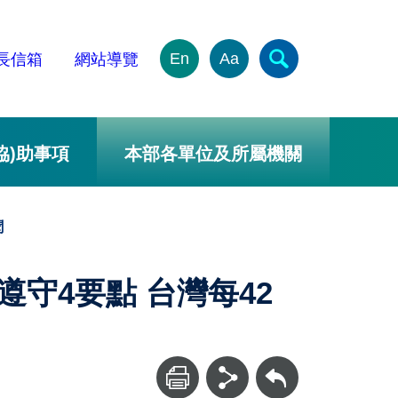
En
Aa
長信箱
網站導覽
協)助事項
本部各單位及所屬機關
聞
遵守4要點 台灣每42
回上一頁