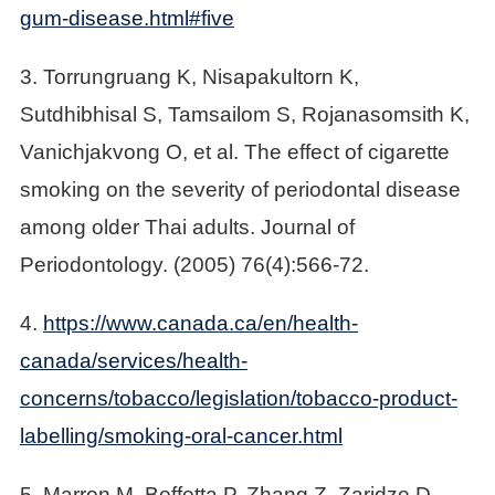
gum-disease.html#five
3. Torrungruang K, Nisapakultorn K,
Sutdhibhisal S, Tamsailom S, Rojanasomsith K,
Vanichjakvong O, et al. The effect of cigarette
smoking on the severity of periodontal disease
among older Thai adults. Journal of
Periodontology. (2005) 76(4):566-72.
4.
https://www.canada.ca/en/health-
canada/services/health-
concerns/tobacco/legislation/tobacco-product-
labelling/smoking-oral-cancer.html
5. Marron M, Boffetta P, Zhang Z, Zaridze D,