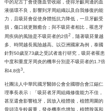
中的尼古丁會使微血管收縮，使得牙齦周邊的血
液循環不良，影響到牙周組織以及自我修復的能
力，且吸菸會促使身體抵抗力降低，一旦牙齦受
損，傷口就更難癒合；與不吸菸者相比，罹患牙
2
周疾病的風險是不吸菸者的2倍
，隨著吸菸量越
多、時間越長風險越高。以亞洲國家為例，泰國
針對50歲至73歲之受試者進行研究，吸菸者罹患
中度和重度牙周炎的機率分別是不吸菸者的1.7倍
3
和4.8倍
。
社團法人中華民國牙醫師公會全國聯合會江錫仁
理事長表示：「吸菸者牙周組織修復能力不佳，
甚至還會影響植牙，因放入植體後，植體周圍的
骨頭流失較嚴重，發炎機率也增加，植體脫落和