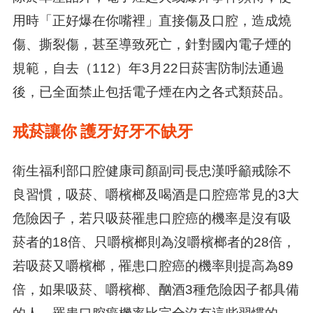
用時「正好爆在你嘴裡」直接傷及口腔，造成燒
傷、撕裂傷，甚至導致死亡，針對國內電子煙的
規範，自去（112）年3月22日菸害防制法通過
後，已全面禁止包括電子煙在內之各式類菸品。
戒菸讓你
護牙好牙不缺牙
衛生福利部口腔健康司顏副司長忠漢呼籲戒除不
良習慣，吸菸、嚼檳榔及喝酒是口腔癌常見的3大
危險因子，若只吸菸罹患口腔癌的機率是沒有吸
菸者的18倍、只嚼檳榔則為沒嚼檳榔者的28倍，
若吸菸又嚼檳榔，罹患口腔癌的機率則提高為89
倍，如果吸菸、嚼檳榔、酗酒3種危險因子都具備