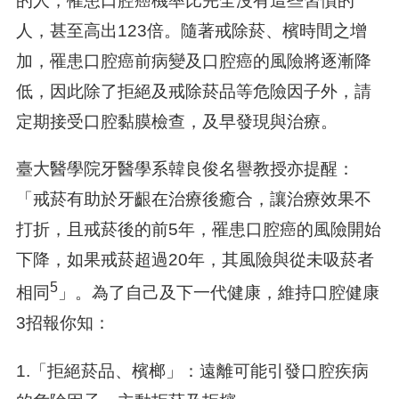
的人，罹患口腔癌機率比完全沒有這些習慣的
人，甚至高出123倍。隨著戒除菸、檳時間之增
加，罹患口腔癌前病變及口腔癌的風險將逐漸降
低，因此除了拒絕及戒除菸品等危險因子外，請
定期接受口腔黏膜檢查，及早發現與治療。
臺大醫學院牙醫學系韓良俊名譽教授亦提醒：
「戒菸有助於牙齦在治療後癒合，讓治療效果不
打折，且戒菸後的前5年，罹患口腔癌的風險開始
下降，如果戒菸超過20年，其風險與從未吸菸者
5
相同
」。為了自己及下一代健康，維持口腔健康
3招報你知：
1.「拒絕菸品、檳榔」：遠離可能引發口腔疾病