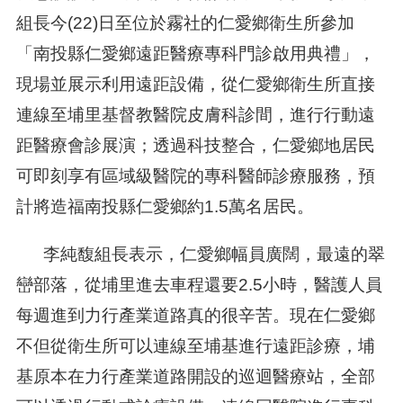
組長今(22)日至位於霧社的仁愛鄉衛生所參加
「南投縣仁愛鄉遠距醫療專科門診啟用典禮」，
現場並展示利用遠距設備，從仁愛鄉衛生所直接
連線至埔里基督教醫院皮膚科診間，進行行動遠
距醫療會診展演；透過科技整合，仁愛鄉地居民
可即刻享有區域級醫院的專科醫師診療服務，預
計將造福南投縣仁愛鄉約1.5萬名居民。
李純馥組長表示，仁愛鄉幅員廣闊，最遠的翠
巒部落，從埔里進去車程還要2.5小時，醫護人員
每週進到力行產業道路真的很辛苦。現在仁愛鄉
不但從衛生所可以連線至埔基進行遠距診療，埔
基原本在力行產業道路開設的巡迴醫療站，全部