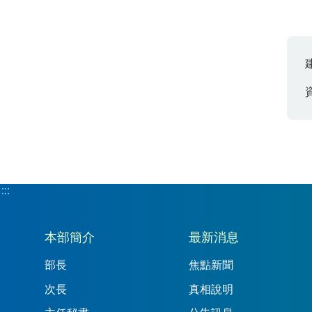
:::
:::
本部簡介
最新消息
部長
焦點新聞
次長
真相說明