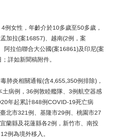
4例女性，年齡介於10多歲至50多歲，
、孟加拉(案16857)、越南(2例，案
60)、阿拉伯聯合大公國(案16861)及印尼(案
12日；詳如新聞稿附件。
肺炎相關通報(含4,655,350例排除)，
1例本土病例，36例敦睦艦隊、3例航空器感
0年起累計848例COVID-19死亡病
臺北市321例、基隆市29例、桃園市27
、宜蘭縣及花蓮縣各2例，新竹市、南投
12例為境外移入。