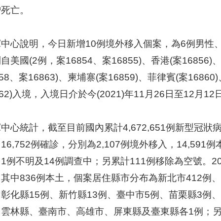
增死亡。
中心說明，今日新增10例境外移入個案，為6例男性、
自美國(2例，案16854、案16855)、香港(案16856)
858、案16863)、柬埔寨(案16859)、菲律賓(案168
862)入境，入境日介於今(2021)年11月26日至12月
中心統計，截至目前國內累計4,672,651例新型冠狀病毒
16,752例確診，分別為2,107例境外移入，14,59
1例不明及14例調查中；另累計111例移除為空號。202
其中836例本土，個案居住縣市分布為新北市412例、
彰化縣15例、新竹縣13例、臺中市5例、苗栗縣3例
、雲林縣、臺南市、高雄市、屏東縣及臺東縣各1例；另