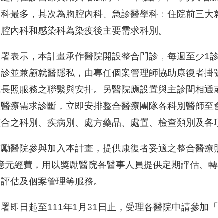
醫科最多，其次為胸腔內科、急診醫學科；住院前三大
胸腔內科和感染科為染疫後主要需求科別。
保署表示，本計畫承作醫院開設整合門診，每週至少1
會診並兼顧就醫隱私，由專任個案管理師協助康復者掛號
或長照服務之聯繫與安排。另醫院應設置與主診間相通
人醫療需求診斷，立即安排整合醫療團隊各科別醫師至
整合之科別、疾病別、處方藥品、處置、檢查類別及各
鼓勵醫院參與加入本計畫，提供康復者妥適之整合醫療
5億元經費，用以獎勵醫院各醫事人員提供定期評估、轉
養評估及個案管理等服務。
署即日起至111年1月31日止，受理各醫院申請參加「