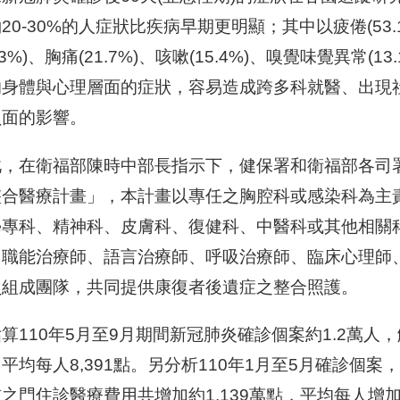
20-30%的人症狀比疾病早期更明顯；其中以疲倦(53.1%)
7.3%)、胸痛(21.7%)、咳嗽(15.4%)、嗅覺味覺異
的身體與心理層面的症狀，容易造成跨多科就醫、出現
負面的影響。
，在衛福部陳時中部長指示下，健保署和衛福部各司署共
整合醫療計畫」，本計畫以專任之胸腔科或感染科為主
學專科、精神科、皮膚科、復健科、中醫科或其他相關
、職能治療師、語言治療師、呼吸治療師、臨床心理師、
員組成團隊，共同提供康復者後遺症之整合照護。
算110年5月至9月期間新冠肺炎確診個案約1.2萬人
平均每人8,391點。另分析110年1月至5月確診個
之門住診醫療費用共增加約1,139萬點，平均每人增加