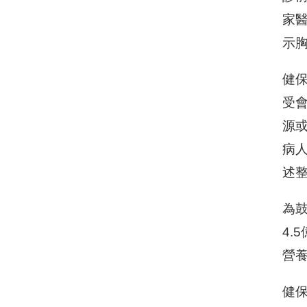
家
示
健
受
源
病
述
為
4.
營
健保