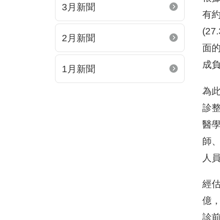
3月新聞
有約
(2
2月新聞
面
成
1月新聞
為此
診
醫
師
人
經估
億，
診前