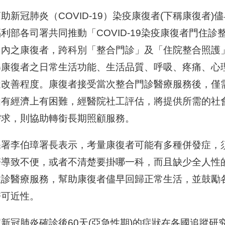
助新冠肺炎（COVID-19）染疫康復者(下稱康復者
利部各司署共同推動「COVID-19染疫康復者門住
月內之康復者，跨科別「整合門診」及「住院整合照護
解康復者之日常生活功能、生活品質、呼吸、疼痛、心
蹤改善程度。康復者接受當次整合門診醫療服務後，僅
如有經濟上有困難，經醫院社工評估，將提供所需的社
需求，則協助轉銜長期照顧服務。
保署李伯璋署長表示，考量康復者可能有多種併發症，
醫導致不便，或者不清楚要掛哪一科，而且缺少全人性
住診醫療服務，幫助康復者儘早回歸正常生活，並鼓勵
醫可近性。
新冠肺炎確診後60天(亞急性期)的症狀在各國追蹤研究