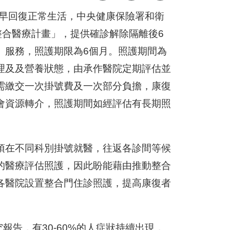
)儘早回復正常生活，中央健康保險署和衛
診整合醫療計畫」，提供確診解除隔離後6
」服務，照護期限為6個月。照護期間為
理及及營養狀態，由承作醫院定期評估並
需繳交一次掛號費及一次部分負擔，康復
會資源轉介，照護期間如經評估有長期照
須在不同科別掛號就醫，往返各診間等候
的醫療評估照護，因此盼能藉由推動整合
各醫院設置整合門住診照護，提高康復者
報告，有30-60%的人症狀持續出現，