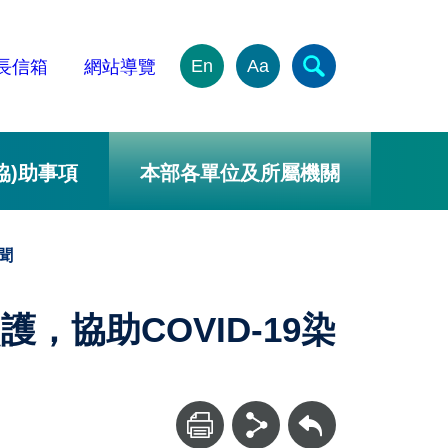
En
Aa
長信箱
網站導覽
協)助事項
本部各單位及所屬機關
聞
，協助COVID-19染
回上一頁