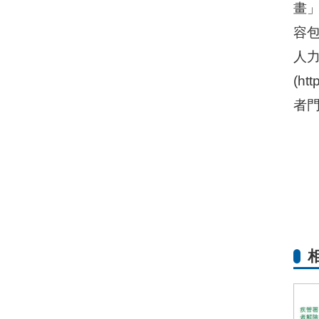
畫
容
人
(h
者門