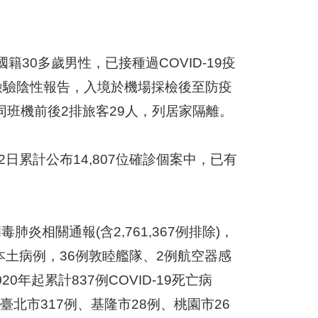
籍30多歲男性，已接種過COVID-19疫
內檢驗陰性報告，入境於機場採檢後至防疫
班機前後2排旅客29人，列居家隔離。
日累計公布14,807位確診個案中，已有
肺炎相關通報(含2,761,367例排除)，
1例本土病例，36例敦睦艦隊、2例航空器感
0年起累計837例COVID-19死亡病
臺北市317例、基隆市28例、桃園市26