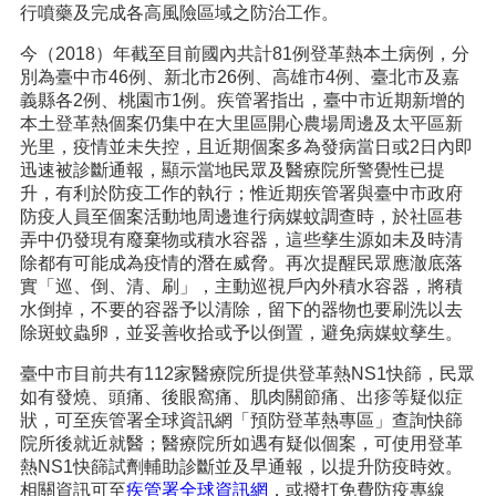
行噴藥及完成各高風險區域之防治工作。
今（2018）年截至目前國內共計81例登革熱本土病例，分
別為臺中市46例、新北市26例、高雄市4例、臺北市及嘉
義縣各2例、桃園市1例。疾管署指出，臺中市近期新增的
本土登革熱個案仍集中在大里區開心農場周邊及太平區新
光里，疫情並未失控，且近期個案多為發病當日或2日內即
迅速被診斷通報，顯示當地民眾及醫療院所警覺性已提
升，有利於防疫工作的執行；惟近期疾管署與臺中市政府
防疫人員至個案活動地周邊進行病媒蚊調查時，於社區巷
弄中仍發現有廢棄物或積水容器，這些孳生源如未及時清
除都有可能成為疫情的潛在威脅。再次提醒民眾應澈底落
實「巡、倒、清、刷」，主動巡視戶內外積水容器，將積
水倒掉，不要的容器予以清除，留下的器物也要刷洗以去
除斑蚊蟲卵，並妥善收拾或予以倒置，避免病媒蚊孳生。
臺中市目前共有112家醫療院所提供登革熱NS1快篩，民眾
如有發燒、頭痛、後眼窩痛、肌肉關節痛、出疹等疑似症
狀，可至疾管署全球資訊網「預防登革熱專區」查詢快篩
院所後就近就醫；醫療院所如遇有疑似個案，可使用登革
熱NS1快篩試劑輔助診斷並及早通報，以提升防疫時效。
相關資訊可至
疾管署全球資訊網
，或撥打免費防疫專線