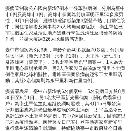
疾病管制署公布國內新增7例本土登革熱病例，分別為臺中
市6例及高雄市1例。高雄市個案為前鎮區明正里50多歲男
性，9月1日發病，經檢驗確診感染第3型登革熱，目前住院
中，同住接觸者及同事共25人均無疑似症狀，衛生單位已
前往個案住家及活動地周邊進行孳生源清除及噴藥等防治
作業，並擴大疫調326人以釐清感染源。
臺中市個案為3女3男，年齡介於40多歲至70多歲，分別居
住太平區（新光里3例、永平里1例）、大里區（新仁里）
及霧峰區（萬豐里）。3名太平區新光里個案中，1人為大
里區開心農場承租戶、另2人住家與日前確診之同里本土病
例住家具地緣相關性。霧峰區個案發病前經常至大里區活
動，其餘2名個案則為永平里和新仁里首例。
疾管署表示，臺中市新增的6名個案中，5名發病日介於8月
30日至9月1日，另1名太平區新光里個案（開心農場承租
戶）為衛生單位主動追蹤疫調時發現，其8月15日即發病，
研判個案應為新光里最早發病的本土病例。太平區迄今已
累計12例本土登革熱病例，其中7例居住新光里，目前該里
已列為疫情熱區。疾管署今日已安排登革熱專家至新光里
進行孳生源清除作戰訓練，持續協助臺中市政府於今日進