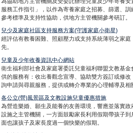
為協助地方主管機關及受委託辦理兒童及少年寄養安
服務工作指引」，以作為寄養家庭之招募、篩選、訓
參考標準及支持性協助，供地方主管機關參考研訂。
兒少及家庭社區支持服務方案(守護家庭小衛星)
經評估有教養困難、照顧壓力或支持系統薄弱之家庭
先。
兒童及少年收養資訊中心網站
衛生福利部社會及家庭署委託兒童福利聯盟文教基金
供的服務有：收出養觀念宣導、協助雙方簽訂或修改
詢申請與尋親服務，提供或轉介專業的心理輔導及相
各公立(營)風景區及文教設施兒童優惠措施
為營造樂婚、願生及能養的友善環境，響應並落實政府
設施之主管機關，一方面鼓勵家長利用假期帶孩子到
面也讓孩子及家長度過一個快樂的假期。