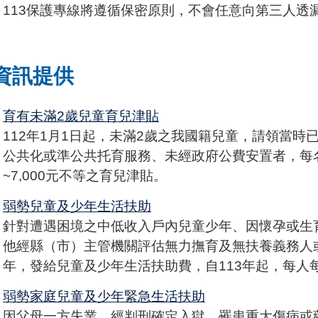
113保護專線將遵循保密原則，不會任意向第三人透
資訊提供
育有未滿2歲兒童育兒津貼
112年1月1日起，未滿2歲之我國籍兒童，請領當
公共化或準公共托育服務、未經政府公費安置者，每名
~7,000元不等之育兒津貼。
弱勢兒童及少年生活扶助
針對遭遇困境之中低收入戶內兒童少年、因懷孕或生
他經縣（市）主管機關評估無力撫育及無扶養義務人
年，發給兒童及少年生活扶助費，自113年起，每人每月補
弱勢家庭兒童及少年緊急生活扶助
因父母一方失業、經判刑確定入獄、罹患重大傷病或