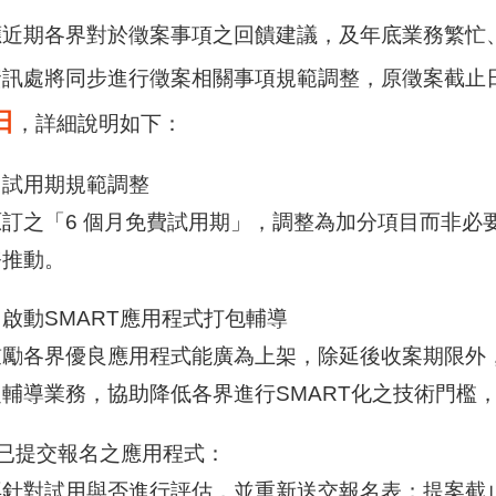
應近期各界對於徵案事項之回饋建議，及年底業務繁忙
訊處將同步進行徵案相關事項規範調整，原徵案截止日為
日
，詳細說明如下：
、試用期規範調整
原訂之「6 個月免費試用期」，調整為加分項目而非必
務推動。
啟動SMART應用程式打包輔導
鼓勵各界優良應用程式能廣為上架，除延後收案期限外，
之輔導業務，協助降低各界進行SMART化之技術門檻
)已提交報名之應用程式：
再針對試用與否進行評估，並重新送交報名表；提案截