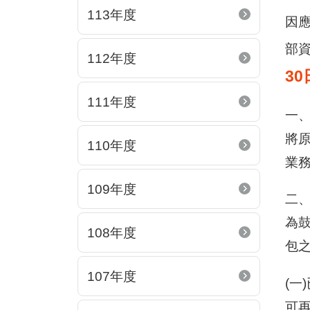
113年度
因
部資
112年度
30
111年度
一
將
110年度
業
109年度
二、
為
108年度
包
107年度
(一
可