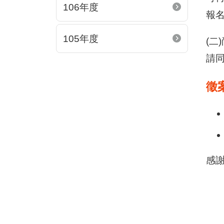
106年度
報
105年度
(二
請同
徵案
感