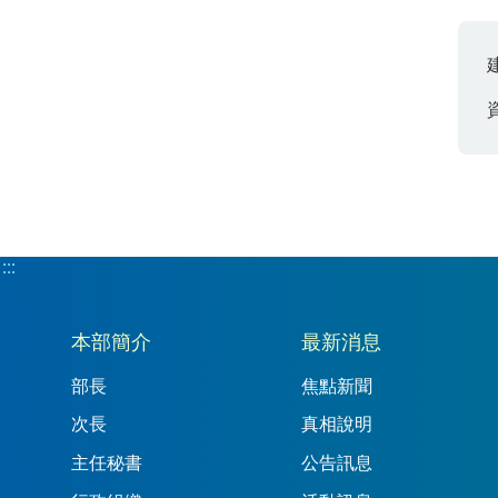
:::
:::
本部簡介
最新消息
部長
焦點新聞
次長
真相說明
主任秘書
公告訊息