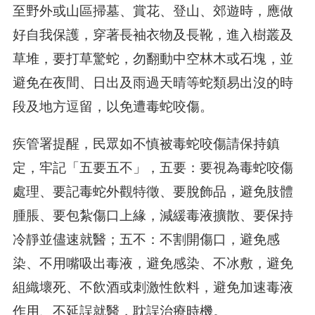
至野外或山區掃墓、賞花、登山、郊遊時，應做
好自我保護，穿著長袖衣物及長靴，進入樹叢及
草堆，要打草驚蛇，勿翻動中空林木或石塊，並
避免在夜間、日出及雨過天晴等蛇類易出沒的時
段及地方逗留，以免遭毒蛇咬傷。
疾管署提醒，民眾如不慎被毒蛇咬傷請保持鎮
定，牢記「五要五不」，五要：要視為毒蛇咬傷
處理、要記毒蛇外觀特徵、要脫飾品，避免肢體
腫脹、要包紮傷口上緣，減緩毒液擴散、要保持
冷靜並儘速就醫；五不：不割開傷口，避免感
染、不用嘴吸出毒液，避免感染、不冰敷，避免
組織壞死、不飲酒或刺激性飲料，避免加速毒液
作用、不延誤就醫，耽誤治療時機。