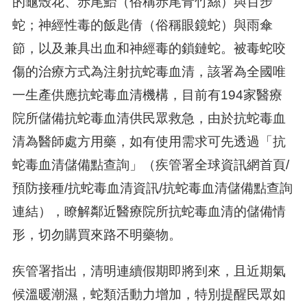
的龜殼花、赤尾鮐（俗稱赤尾青竹絲）與百步
蛇；神經性毒的飯匙倩（俗稱眼鏡蛇）與雨傘
節，以及兼具出血和神經毒的鎖鏈蛇。被毒蛇咬
傷的治療方式為注射抗蛇毒血清，該署為全國唯
一生產供應抗蛇毒血清機構，目前有194家醫療
院所儲備抗蛇毒血清供民眾救急，由於抗蛇毒血
清為醫師處方用藥，如有使用需求可先透過「抗
蛇毒血清儲備點查詢」（疾管署全球資訊網首頁/
預防接種/抗蛇毒血清資訊/抗蛇毒血清儲備點查詢
連結），瞭解鄰近醫療院所抗蛇毒血清的儲備情
形，切勿購買來路不明藥物。
疾管署指出，清明連續假期即將到來，且近期氣
候溫暖潮濕，蛇類活動力增加，特別提醒民眾如