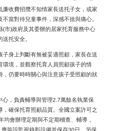
低廉收費招攬不知情家長送托子女，或家
及不當對待兒童事件，深感不捨與痛心。
(市)政府及其委辦的居家托育服務中心
的送托安全。
孩子身上判斷有無被妥適照顧，家長在送
育環境，並觀察托育人員照顧孩子的情
時，仍要時時關心與注意孩子受照顧的狀
中心，負責輔導與管理2.7萬餘名執業保
導，確保托育照顧品質。全國立案許可之
府每年均會辦理定期與不定期稽查、輔導，
，應裝設監視錄影設備並保存30日。另保