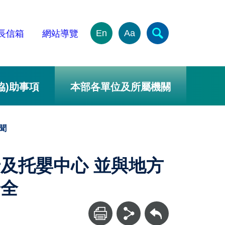
En
Aa
長信箱
網站導覽
協)助事項
本部各單位及所屬機關
聞
及托嬰中心 並與地方
安全
回上一頁