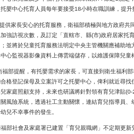
及托嬰中心托育人員每年要接受18小時在職訓練，提升
提供家長安心的托育服務，衛福部積極與地方政府共同
已加強訪視次數，及訂定「直轄市、縣(市)政府居家托
用；並將於兒童托育服務法明定中央主管機關應補助地
嬰中心監視器影像資料上傳雲端儲存，以維護保障兒童
福部提醒，有托嬰需求的家長，可直接到衛生福利部
詢合格登記保母及立案許可之托嬰中心，俾利就近尋找
兒家庭照顧支持，未來也研議將針對領有育兒津貼(0-
相關風險系統，透過社工主動關懷，連結育兒指導員、
少幼兒不幸事件的發生。
福部社會及家庭署已建置「育兒親職網」不定期更新