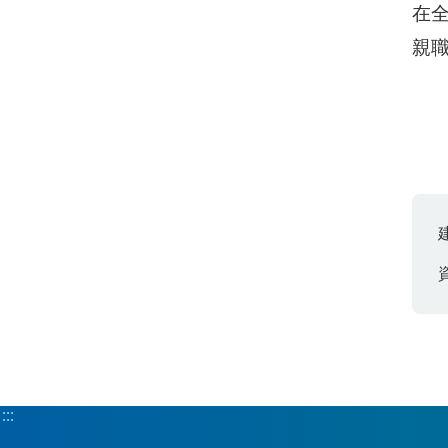
在
親
:::
:::