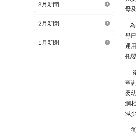
3月新聞
母
2月新聞
為
母
1月新聞
運
托
衛
查
嬰幼
網
減
衛