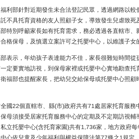
生福利部針對近期發生未合法登記民眾，透過網路以較
委託不具托育資格的友人照顧子女，導致發生兒虐致死
福部特別呼籲家長如有托育需求，務必透過各直轄市、縣
合合格保母，及慎選立案許可之托嬰中心，以維護子女
福部表示，年幼孩子表達能力不佳，家長很難短時間從
前一定要實地訪視，到保母家裡或托嬰中心實地勘查托
。衛福部也提醒家長，把幼兒交給保母或托嬰中心照顧
。
全國22個直轄市、縣(市)政府共有71處居家托育服務
，保母須接受居家托育服務中心的定期及不定期訪視輔
私立托嬰中心(含托育家園)共有1,736家，地方政
嬰中心依兒童及少年福利與權益保障法第77條之1規定