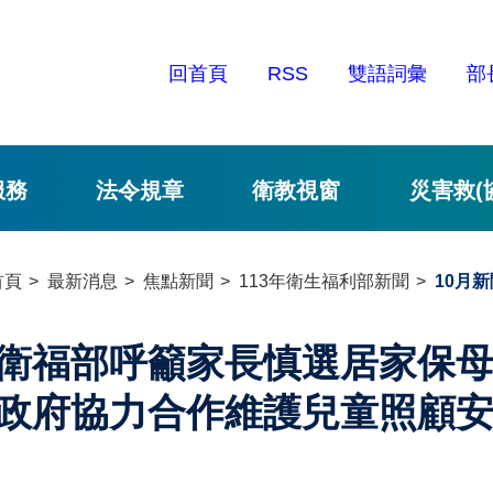
回首頁
RSS
雙語詞彙
部
服務
法令規章
衛教視窗
災害救(
首頁
最新消息
焦點新聞
113年衛生福利部新聞
10月新
衛福部呼籲家長慎選居家保母
政府協力合作維護兒童照顧