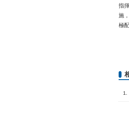
指
施
極