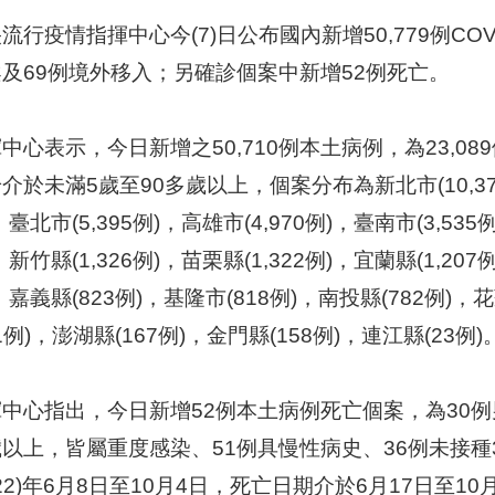
流行疫情指揮中心今(7)日公布國內新增50,779例COV
及69例境外移入；另確診個案中新增52例死亡。
中心表示，今日新增之50,710例本土病例，為23,089
介於未滿5歲至90多歲以上，個案分布為新北市(10,378例
，臺北市(5,395例)，高雄市(4,970例)，臺南市(3,535例
，新竹縣(1,326例)，苗栗縣(1,322例)，宜蘭縣(1,207例
，嘉義縣(823例)，基隆市(818例)，南投縣(782例)，
11例)，澎湖縣(167例)，金門縣(158例)，連江縣(23例)
中心指出，今日新增52例本土病例死亡個案，為30例
以上，皆屬重度感染、51例具慢性病史、36例未接種3
022)年6月8日至10月4日，死亡日期介於6月17日至