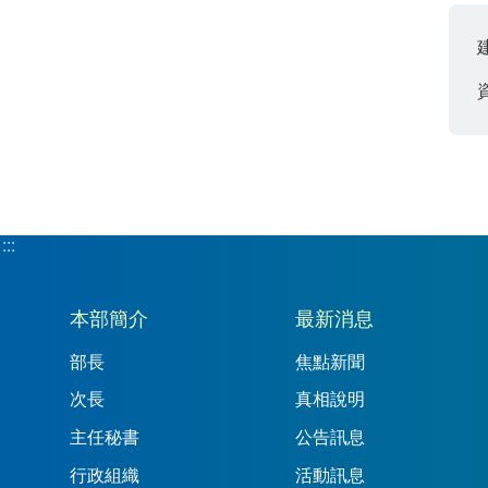
:::
:::
本部簡介
最新消息
部長
焦點新聞
次長
真相說明
主任秘書
公告訊息
行政組織
活動訊息