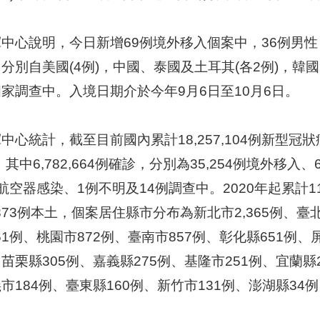
中心說明，今日新增69例境外移入個案中，36例男性
分別自美國(4例)，中國、泰國及土耳其(各2例)，韓國
家調查中。入境日期介於今年9月6日至10月6日。
中心統計，截至目前國內累計18,257,104例新型冠狀病
，其中6,782,664例確診，分別為35,254例境外移入、
航空器感染、1例不明及14例調查中。2020年起累計11,
,373例本土，個案居住縣市分布為新北市2,365例、臺北
061例、桃園市872例、臺南市857例、彰化縣651例、
苗栗縣305例、嘉義縣275例、基隆市251例、宜蘭縣2
市184例、臺東縣160例、新竹市131例、澎湖縣34