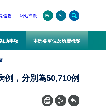
En
Aa
長信箱
網站導覽
協)助事項
本部各單位及所屬機關
聞
定病例，分別為50,710例
回上一頁