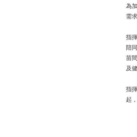
為
需
指
陪同
苗間
及
指揮
起