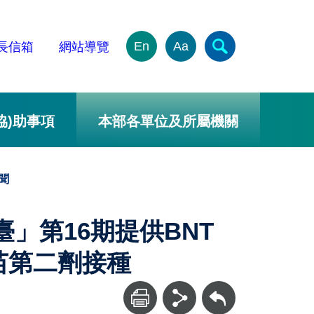
En
Aa
長信箱
網站導覽
協)助事項
本部各單位及所屬機關
聞
臺」第16期提供BNT
苗第二劑接種
回上一頁