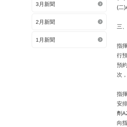
3月新聞
(二
2月新聞
三、
1月新聞
指
行
預
次
指揮
安
劑A
向