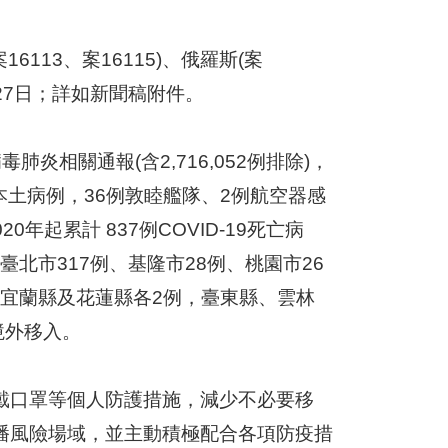
113、案16115)、俄羅斯(案
8月27日；詳如新聞稿附件。
肺炎相關通報(含2,716,052例排除)，
9例本土病例，36例敦睦艦隊、2例航空器感
年起累計 837例COVID-19死亡病
臺北市317例、基隆市28例、桃園市26
、宜蘭縣及花蓮縣各2例，臺東縣、雲林
境外移入。
戴口罩等個人防護措施，減少不必要移
播風險場域，並主動積極配合各項防疫措