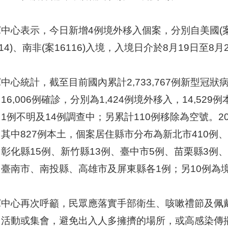
中心表示，今日新增4例境外移入個案，分別自美國(案16
114)、南非(案16116)入境，入境日介於8月19日至
中心統計，截至目前國內累計2,733,767例新型冠狀病毒
16,006例確診，分別為1,424例境外移入，14,52
1例不明及14例調查中；另累計110例移除為空號。2020
其中827例本土，個案居住縣市分布為新北市410例、
彰化縣15例、新竹縣13例、臺中市5例、苗栗縣3例
、臺南市、南投縣、高雄市及屏東縣各1例；另10例為
揮中心再次呼籲，民眾應落實手部衛生、咳嗽禮節及佩
、活動或集會，避免出入人多擁擠的場所，或高感染傳