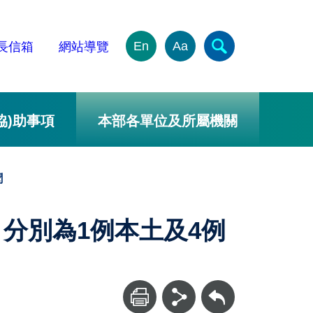
En
Aa
長信箱
網站導覽
協)助事項
本部各單位及所屬機關
聞
例，分別為1例本土及4例
回上一頁