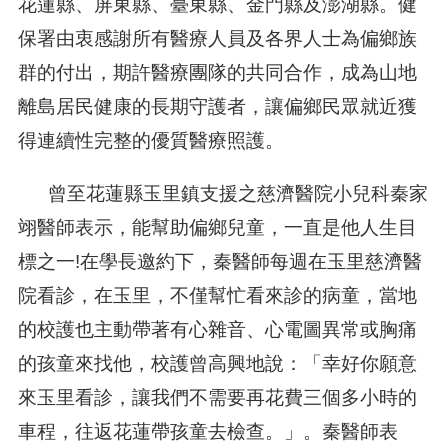
花蓮縣、屏東縣、臺東縣、金門縣及澎湖縣。健
保署由衷感謝所有醫療人員及各界人士為偏鄉族
群的付出，期許醫療團隊的共同合作，成為山地
離島居民健康的長期守護者，讓偏鄉民眾就近獲
得連續性完整的優質醫療照護。
曾至花蓮縣玉里鎮支援之慈濟醫院小兒科秦家
翊醫師表示，能幫助偏鄉兒童，一直是他人生目
標之一!在學長邀約下，秦醫師每週在玉里慈濟醫
院看診，在玉里，不僅幫忙看來診的病童，當地
的校護也主動帶著有心雜音、心電圖異常或胸痛
的孩童來找他，校護曾高興地說：「幸好你願意
來玉里看診，讓我們不需要再花費三個多小時的
車程，往返花蓮帶孩童去檢查。」。秦醫師表