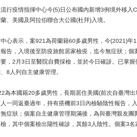
流行疫情指揮中心今(5)日公布國內新增3例境外移入COVI
蘭、美國及阿拉伯聯合大公國(杜拜)入境。
中心表示，案921為荷蘭籍60多歲男性，今(2021)
性報告，入境後至防疫旅館居家檢疫，迄今無症狀；個案
需要，2月3日至醫院自費採檢，並於今日確診。已掌握
離、8人列自主健康管理。
22為本國籍20多歲男性，長期居住美國(前次自臺灣出境
家人一同返臺過年，持有搭機前3日內檢驗陰性報告，
今無症狀；個案自主健康管理期滿後，為與臺灣親友團
採檢，其中個案檢出陽性確診，其餘3人陰性。個案3