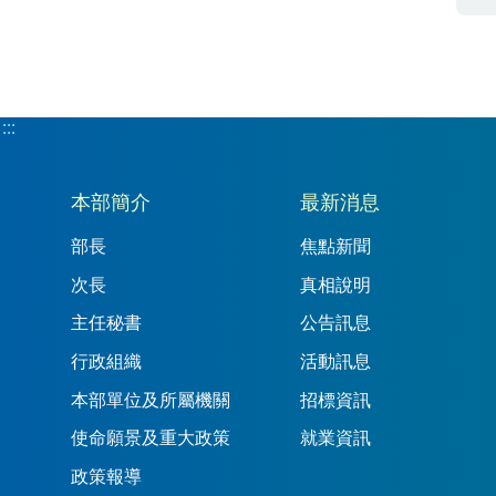
:::
:::
本部簡介
最新消息
部長
焦點新聞
次長
真相說明
主任秘書
公告訊息
行政組織
活動訊息
本部單位及所屬機關
招標資訊
使命願景及重大政策
就業資訊
政策報導