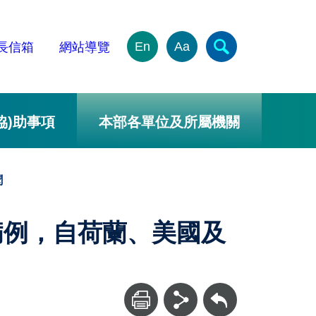
En
Aa
長信箱
網站導覽
協)助事項
本部各單位及所屬機關
聞
9病例，自荷蘭、美國及
回上一頁