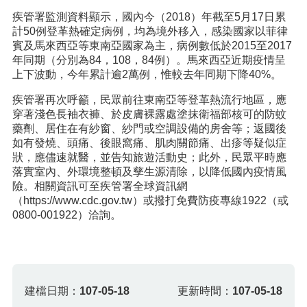
疾管署監測資料顯示，國內今（2018）年截至5月17日累
計50例登革熱確定病例，均為境外移入，感染國家以菲律
賓及馬來西亞等東南亞國家為主，病例數低於2015至2017
年同期（分別為84，108，84例）。馬來西亞近期疫情呈
上下波動，今年累計逾2萬例，惟較去年同期下降40%。
疾管署再次呼籲，民眾前往東南亞等登革熱流行地區，應
穿著淺色長袖衣褲、於皮膚裸露處塗抹衛福部核可的防蚊
藥劑、居住在有紗窗、紗門或空調設備的房舍等；返國後
如有發燒、頭痛、後眼窩痛、肌肉關節痛、出疹等疑似症
狀，應儘速就醫，並告知旅遊活動史；此外，民眾平時應
落實室內、外環境整頓及孳生源清除，以降低國內疫情風
險。相關資訊可至疾管署全球資訊網
（https://www.cdc.gov.tw）或撥打免費防疫專線1922（或
0800-001922）洽詢。
建檔日期：
107-05-18
更新時間：
107-05-18