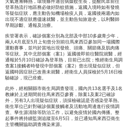
天氣逐漸轉熱，環境條件適合病媒蚊生長，提醒民眾前往
登革熱流行地區務必做好防蚊措施，返國入境時如有發燒
等疑似症狀，應主動告知機場檢疫人員，返國後兩週內如
出現不適症狀應儘速就醫，並主動告知旅遊史，以利醫師
早期診斷、通報及治療。
疾管署表示，確診個案分別為北部及中部10多歲青少年，
兩人4月底至5月上旬曾分別前往馬來西亞參加同一場國際
運動賽事，並均於當地出現發燒、頭痛、關節痛及肌肉痛
等症狀。其中北部個案（案1）返國後即前往醫院就醫，經
通報於5月10日確診為登革熱，目前已出院；惟經衛生局調
查案1接觸者時發現中部個案（案2）曾出現疑似症狀，但
返國時因症狀已改善未就醫，經衛生人員採檢於5月16日檢
驗確診，現已痊癒。
此外，經相關縣市衛生局調查發現，國內共13名選手及1名
教練於上述期間前往馬來西亞參賽，除案1及案2已確診
外，另有3人出現疑似症狀，須採檢確認是否感染登革熱。
衛生單位已針對確診個案接觸者及活動地周邊進行疫情調
查、孳生源清除等防治工作，以避免疫情於國內傳播。整
起事件將持續監測追蹤至6月5日，並已通知馬來西亞衛生
主管機關協助調查傳染來源。