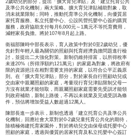
2歲幼兒的部分，提出「擴大育兒津貼」及「建立托育公共
及準公共化機制」兩大策略。擴大育兒津貼補助對象，取
消未就業限制；同時，推動托育準公共化機制，向優質居
家托育服務、私立托嬰中心、公設民營托嬰中心簽約購買
服務，政府協助支付每月6,000元～1萬元不等托育費用，
減輕家長負擔。將於107年8月起上路。
衛福部陳時中部長表示，育人政策中對於0至2歲幼兒，優
先針對年輕人最為關切的照顧與托育經濟負擔問題進行檢
討，並提出二大強化對策。新制仍維持排富，以所得稅率
未達20%（所得淨額約121萬元）的家庭為對象，將政府有
限的資源挹注在相對需要支持的家庭，以符合公平正義原
則。在「擴大育兒津貼」部分，對於家長自行照顧幼兒或
交由家中親屬照顧的家庭，考量現行育兒津貼限制父母一
方沒有就業才能領取，而親屬照顧家庭需要先受訓才能領
到政府補助，新制上路後，不再以未就業及完成受訓為條
件，預估將增加受益人數超過12萬人。
陳部長進一步表示，新制也透過「建立托育公共及準公共
化機制」回應社會大眾對於0-2歲兒童托育公共化的期待，
除積極佈建托育家園外，對於將幼兒交由保母或托嬰中心
照顧的家庭，透過與優質的居家托育及私立托嬰中心簽訂