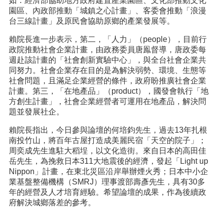
如：經濟部協助地方政府建置產業園區、文化部推動文化
園區、內政部推動「城鎮之心計畫」、客委會推動「浪漫
台三線計畫」及原民會協助原鄉的產業發展等。
賴院長進一步表示，第二，「人力」（people），目前行
政院推動社會企業計畫，由政務委員唐鳯督導，唐政委每
週赴該計畫的「社會創新實驗中心」，與全台社會企業共
同努力。社會企業存在目的是為解決弱勢、環境、生態等
社會問題，且滿足企業經營的條件，政府盼推廣社會企業
計畫。第三，「在地產品」（product），國發會執行「地
方創生計畫」，社會企業經營者可運用在地產品，解決問
題並發展社企。
賴院長指出，今日參與論壇的何培鈞先生，過去13年扎根
南投竹山，將百年古屋打造成美麗民宿「天空的院子」；
周奕成先生進駐大稻埕，以文化造街。來自日本的高田佳
岳先生，為挽救日本311大地震後的經濟，發起「Light up
Nippon」計畫，在東北災區沿岸舉辦煙火秀；日本中小企
業基盤整備機構（SMRJ）理事渡部壽彥先生，具有30多
年的經營及人才培育經驗。希望論壇的成果，作為後續政
府解決城鄉落差的參考。