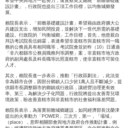
希望中央與地方一起努力，落實蔡英文總統「前瞻基礎建
設計畫」，行政院也提出三項工作目標，以均衡城鄉發
展。
賴院長表示，「前瞻基礎建設計畫」希望藉由政府擴大公
共建設支出，增加民間投資，並解決下一世代所需的基礎
建設。行政院的「均衡城鄉」工作目標，首先，他曾親自
拜訪考試院長伍錦霖，表達希望非直轄市與直轄市同一職
務的公務員具有相同職等，考試院會並於昨（10）日通過
「非六都縣市公務員職務列等調整」案，非直轄市地方政
府的副局處長及科長職等比照直轄市，使非直轄市可留住
人才。
其次，賴院長進一步表示，推動「行政區劃法」，此法並
非為縣市合併，因部分鄉鎮人口少於1萬人且不斷減少，提
供縣市長調整縣市的鄉鎮或行政區，讓經營治理更有效
率。第三，為解決少子化問題，行政院將提出友善育兒環
境政策，盼改善直轄市與非直轄市的社會福利落差問題。
賴院長表示，為落實前瞻城鄉建設，如同經濟部長沈榮津
提出的火車動力「POWER」三次方，第一，「場域」
（place），意即相關部會與地方政府合作推動計畫，例