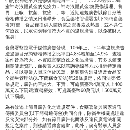
們的視神經不只是修復還能再生…」、「…○○○醫師…蜂
蜜神奇液體黃金的免疫力…神奇液體黃金:燒燙傷護理、養
胃、止咳、抗菌、抗癌…」等，近期違規廣告以節目形態
變相傳播之情況日漸攀升，食品藥物管理署(以下簡稱食藥
署)呼籲，食品僅提供人體所需之營養素及熱量，並不具任
何療效，民眾切勿輕信誇大不實的違規廣告，以免破財又
傷身!
食藥署監控電子媒體廣告發現，106年上、下半年違規廣告
透過節目形態變相傳播之比率由4.8%增加至14.9%，查獲
案件皆為誇大、不實或宣稱療效之食品廣告，其多以鋪陳
相關健康資訊，而後置入或以諮詢專線等方式推銷特定商
品，並以專業人員取信於民眾，是類廣告涉及違反食品安
全衛生管理法(以下簡稱食安法)第28條規定，依同法第45
條規定，廣告內容誇大、不實，可處新臺幣4萬元以上400
萬元以下罰鍰;宣稱療效，可處新臺幣60萬元以上500萬元
以下罰鍰。
為有效遏止節目廣告化之違規案件，食藥署業與國家通訊
傳播委員會(以下簡稱通傳會)共同合作，除衛生機關處理違
反食安法部分外，如有節目廣告化而涉及違反廣電法相關
規定之案件，則移請通傳會處辦，此外，倘有醫事人員參