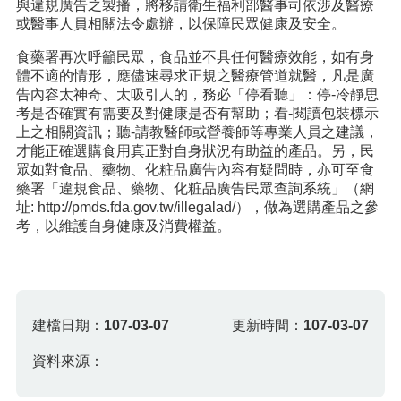
與違規廣告之製播，將移請衛生福利部醫事司依涉及醫療
或醫事人員相關法令處辦，以保障民眾健康及安全。
食藥署再次呼籲民眾，食品並不具任何醫療效能，如有身
體不適的情形，應儘速尋求正規之醫療管道就醫，凡是廣
告內容太神奇、太吸引人的，務必「停看聽」：停-冷靜思
考是否確實有需要及對健康是否有幫助；看-閱讀包裝標示
上之相關資訊；聽-請教醫師或營養師等專業人員之建議，
才能正確選購食用真正對自身狀況有助益的產品。另，民
眾如對食品、藥物、化粧品廣告內容有疑問時，亦可至食
藥署「違規食品、藥物、化粧品廣告民眾查詢系統」（網
址: http://pmds.fda.gov.tw/illegalad/），做為選購產品之參
考，以維護自身健康及消費權益。
建檔日期：
107-03-07
更新時間：
107-03-07
資料來源：