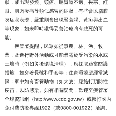
狀，或出現發燒、頭痛、腸胃道不適、畏寒、紅
眼、肌肉痠痛等類似感冒的症狀，有些會以腦膜
炎症狀表現，嚴重則會出現腎衰竭、黃疸與出血
等現象，如未即時獲得妥善治療將有致死的可
能。
疾管署提醒，民眾如從事農、林、漁、牧
業，及進行野外活動或可能暴露於受污染的水或
土壤時（例如災後環境清理），應採取適當防護
措施，如穿著長靴和手套等；住家環境應經常滅
鼠；家中如有畜養動物（如犬隻）應施打預防性
疫苗，以防感染。如有相關疑問，歡迎至疾管署
全球資訊網（http://www.cdc.gov.tw）或撥打國內
免付費防疫專線1922（或0800-001922）洽詢。