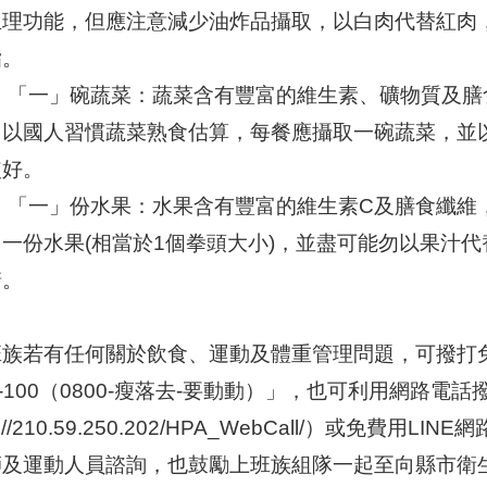
生理功能，但應注意減少油炸品攝取，以白肉代替紅肉
脂。
、 「一」碗蔬菜：蔬菜含有豐富的維生素、礦物質及
，以國人習慣蔬菜熟食估算，每餐應攝取一碗蔬菜，並
較好。
、 「一」份水果：水果含有豐富的維生素C及膳食纖維
用一份水果(相當於1個拳頭大小)，並盡可能勿以果汁
糖。
族若有任何關於飲食、運動及體重管理問題，可撥打免
7-100（0800-瘦落去-要動動）」，也可利用網路電
p://210.59.250.202/HPA_WebCall/）或免費用LI
師及運動人員諮詢，也鼓勵上班族組隊一起至向縣市衛