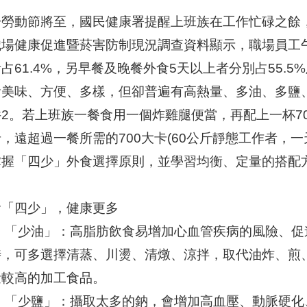
一勞動節將至，國民健康署提醒上班族在工作忙碌之餘，
職場健康促進暨菸害防制現況調查資料顯示，職場員工
占61.4%，另早餐及晚餐外食5天以上者分別占55.5%及
食美味、方便、多樣，但卻普遍有高熱量、多油、多鹽
2。若上班族一餐食用一個炸雞腿便當，再配上一杯700
，遠超過一餐所需的700大卡(60公斤靜態工作者，一
掌握「四少」外食選擇原則，並學習均衡、定量的搭配
食「四少」，健康更多
、 「少油」：高脂肪飲食易增加心血管疾病的風險、
時，可多選擇清蒸、川燙、清燉、涼拌，取代油炸、煎
量較高的加工食品。
、 「少鹽」：攝取太多的鈉，會增加高血壓、動脈硬