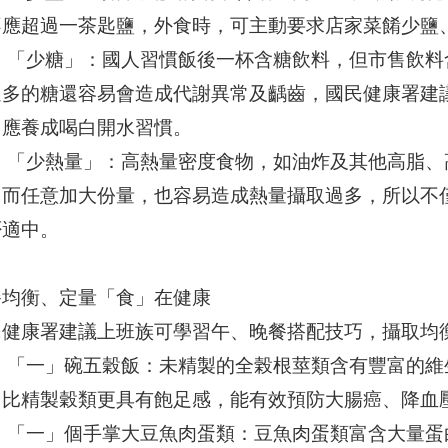
不應超過一茶匙鹽，外食時，可主動要求店家菜餚少鹽
、 「少糖」：國人習慣飯後一杯含糖飲料，但市售飲
過多的糖還容易會造成代謝異常及齲齒，國民健康署建
，應養成喝白開水習慣。
、 「少熱量」：高熱量密度食物，如油炸及其他高脂
，而任意加大份量，也容易造成熱量攝取過多，所以不
否適中。
餐均衡、定量「食」在健康
民健康署建議上班族可學習午、晚餐搭配技巧，攝取均
、 「一」碗五穀飯：未精製的全榖根莖類含有豐富的維
，比精製穀類更具有飽足感，能有效預防大腸癌、降血
、 「一」個手掌大豆魚肉蛋類：豆魚肉蛋類富含大量