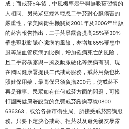
成；而戒菸5年後，中風機率幾乎與無吸菸習慣的
人相同。另民眾更經常輕忽二手菸對心臟傷害的
嚴重性，依美國衛生機關於2001年及2006年出版
的菸害報告指出，二手菸暴露會提高25%至30%
罹患冠狀動脈心臟病的風險，亦增加65%罹患中
風等腦血管疾病的比例，增加罹病死亡的風險，
且二手菸暴露與中風及動脈硬化等疾病有關。現
在國民健康署提供二代戒菸服務，戒菸用藥也比
照健保用藥，最高僅只須負擔200元，使戒菸不
再是難事。民眾如有任何戒菸方面的問題，可撥
打國民健康署設置的免費戒菸諮詢專線0800-
636363，或洽各縣市衛生局、所接受戒菸諮詢服
務。只要下定決心戒菸、拒菸以及避免親友暴露