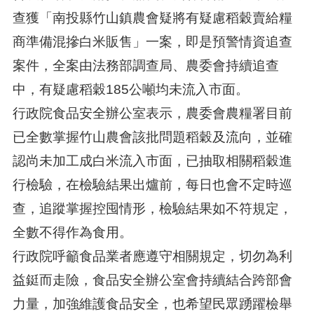
查獲「南投縣竹山鎮農會疑將有疑慮稻穀賣給糧
商準備混摻白米販售」一案，即是預警情資追查
案件，全案由法務部調查局、農委會持續追查
中，有疑慮稻穀185公噸均未流入市面。
行政院食品安全辦公室表示，農委會農糧署目前
已全數掌握竹山農會該批問題稻穀及流向，並確
認尚未加工成白米流入市面，已抽取相關稻穀進
行檢驗，在檢驗結果出爐前，每日也會不定時巡
查，追蹤掌握控囤情形，檢驗結果如不符規定，
全數不得作為食用。
行政院呼籲食品業者應遵守相關規定，切勿為利
益鋌而走險，食品安全辦公室會持續結合跨部會
力量，加強維護食品安全，也希望民眾踴躍檢舉