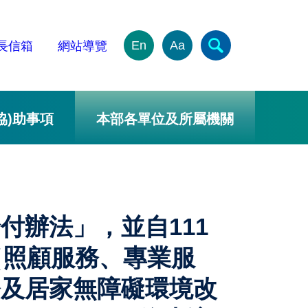
En
Aa
長信箱
網站導覽
協)助事項
本部各單位及所屬機關
付辦法」，並自111
（照顧服務、專業服
務及居家無障礙環境改