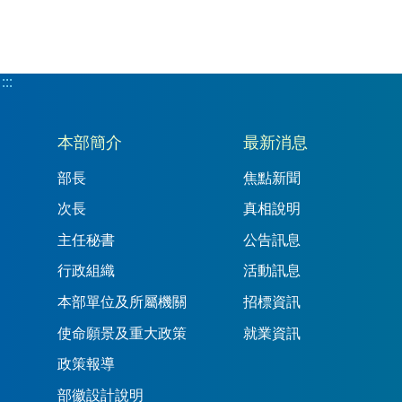
:::
:::
本部簡介
最新消息
部長
焦點新聞
次長
真相說明
主任秘書
公告訊息
行政組織
活動訊息
本部單位及所屬機關
招標資訊
使命願景及重大政策
就業資訊
政策報導
部徽設計說明