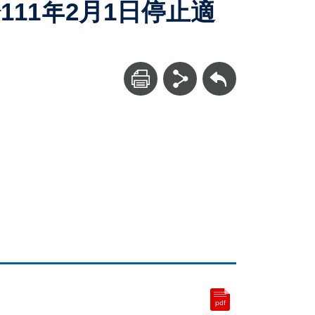
11年2月1日停止適
回上一頁
pdf