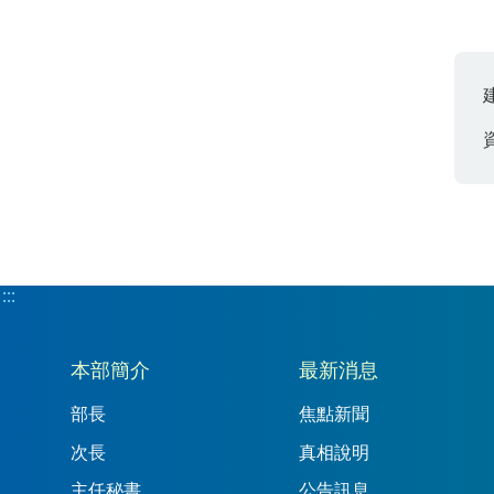
:::
:::
本部簡介
最新消息
部長
焦點新聞
次長
真相說明
主任秘書
公告訊息