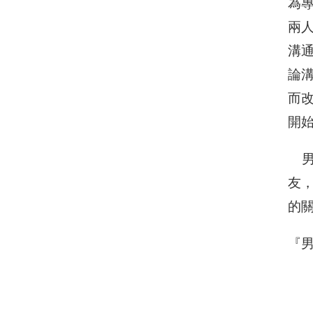
為
兩
溝
論
而
開
男
友
的
『