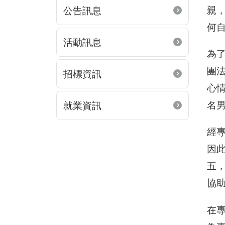
親
公告訊息
何自
活動訊息
為
團
招標資訊
心
名
就業資訊
經
因
五
協
在