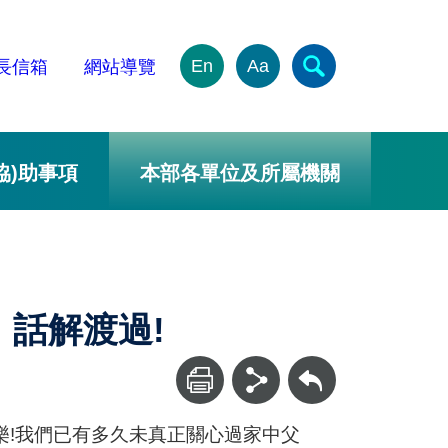
En
Aa
長信箱
網站導覽
協)助事項
本部各單位及所屬機關
，話解渡過!
回上一頁
樂!我們已有多久未真正關心過家中父