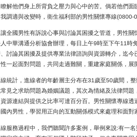
，瞭解他們身上所背負之壓力與心中的苦。倘若他們面
我調適與改變時，衛生福利部的男性關懷專線(0800-0
了讓全國男性有訴說心事與討論其困擾之管道，男性關懷
法人中華溝通分析協會辦理，每日上午9時至下午11時
情、討論其困擾及提供專業法律諮詢與資源轉介，迄今
男性一起面對問題，共同走過難關，重建家庭關係，展
專線統計，進線者的年齡層主分布在31歲至50歲間，
此常見之求助問題為婚姻議題，其次為情緒及法律問題
，資源連結與提供之比率可達百分百。男性關懷專線透
助國內男性，學習用正向的互動關係模式來處理和面對
專線服務過程中，我們聽聞許多案例，舉例來說:有一