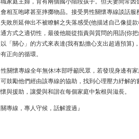
專職家庭主婦，育有兩個國小階段孩子。但夫妻間常因
人會相互咆哮甚至摔擲物品。接受男性關懷專線談話服
通失敗所延伸出不被瞭解之失落感受(他描述自己像提款
溝通方式之適切性，最後他能從指責與質問的用語(你把
改以「關心」的方式來表達(我有點擔心支出超過預算)
始有正向的循環。
性關懷專線全年無休!本部呼籲民眾，若發現身邊有家
，可鼓勵他們經由該專線的協助，找到心理壓力紓解的
關懷與援助，讓愛與和諧在每個家庭中紮根與滋長。
男關專線，專人守候，話解渡過』