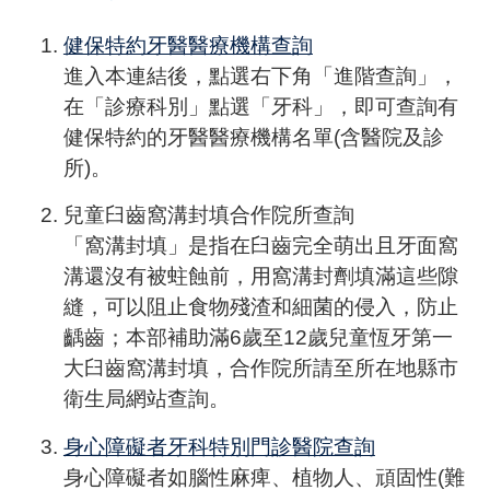
健保特約牙醫醫療機構查詢
進入本連結後，點選右下角「進階查詢」，
在「診療科別」點選「牙科」，即可查詢有
健保特約的牙醫醫療機構名單(含醫院及診
所)。
兒童臼齒窩溝封填合作院所查詢
「窩溝封填」是指在臼齒完全萌出且牙面窩
溝還沒有被蛀蝕前，用窩溝封劑填滿這些隙
縫，可以阻止食物殘渣和細菌的侵入，防止
齲齒；本部補助滿6歲至12歲兒童恆牙第一
大臼齒窩溝封填，合作院所請至所在地縣市
衛生局網站查詢。
身心障礙者牙科特別門診醫院查詢
身心障礙者如腦性麻痺、植物人、頑固性(難