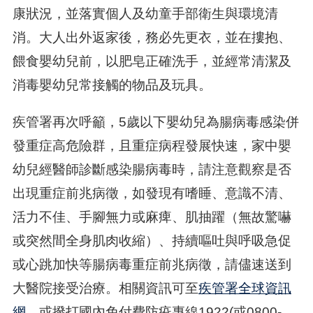
康狀況，並落實個人及幼童手部衛生與環境清
消。大人出外返家後，務必先更衣，並在摟抱、
餵食嬰幼兒前，以肥皂正確洗手，並經常清潔及
消毒嬰幼兒常接觸的物品及玩具。
疾管署再次呼籲，5歲以下嬰幼兒為腸病毒感染併
發重症高危險群，且重症病程發展快速，家中嬰
幼兒經醫師診斷感染腸病毒時，請注意觀察是否
出現重症前兆病徵，如發現有嗜睡、意識不清、
活力不佳、手腳無力或麻痺、肌抽躍（無故驚嚇
或突然間全身肌肉收縮）、持續嘔吐與呼吸急促
或心跳加快等腸病毒重症前兆病徵，請儘速送到
大醫院接受治療。相關資訊可至
疾管署全球資訊
網
，或撥打國內免付費防疫專線1922(或0800-