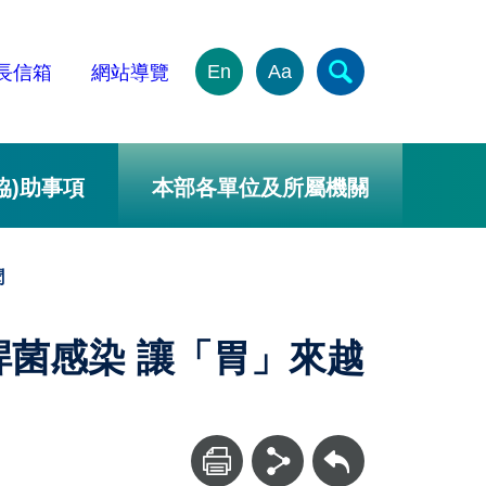
En
Aa
長信箱
網站導覽
協)助事項
本部各單位及所屬機關
聞
桿菌感染 讓「胃」來越
回上一頁