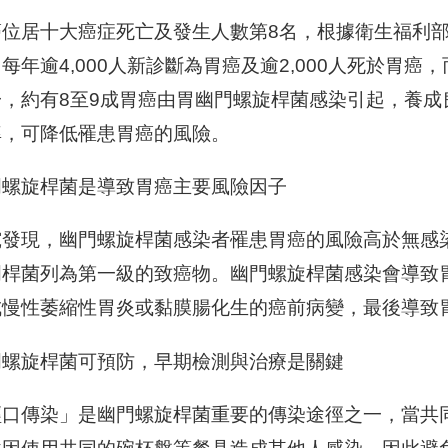
癌位居十大癌症死亡及發生人數第8名，根據衛生福利
每年逾4,000人新診斷為胃癌及逾2,000人死於胃
一，約有8至9成胃癌由胃幽門螺旋桿菌感染引起，養
率，可降低罹患胃癌的風險。
門螺旋桿菌是導致胃癌主要風險因子
發現，幽門螺旋桿菌感染者罹患胃癌的風險高於無感染6
門桿菌列為第一級的致癌物。幽門螺旋桿菌感染會導致
成慢性萎縮性胃炎或黏膜腸化生的癌前病變，最後導致
門螺旋桿菌可預防，早期檢測與治療是關鍵
經口傳染」是幽門螺旋桿菌重要的傳染途徑之一，當共