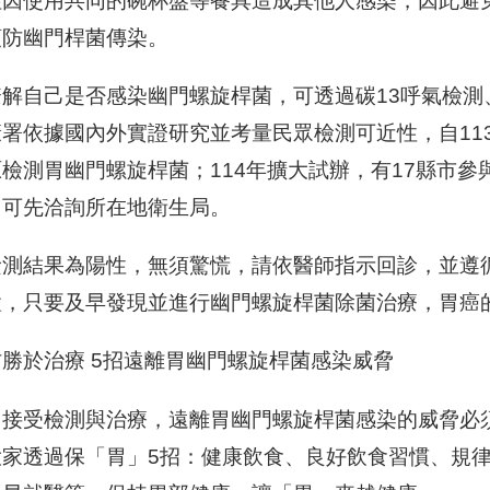
往因使用共同的碗杯盤等餐具造成其他人感染，因此避
預防幽門桿菌傳染。
瞭解自己是否感染幽門螺旋桿菌，可透過碳13呼氣檢
署依據國內外實證研究並考量民眾檢測可近性，自11
檢測胃幽門螺旋桿菌；114年擴大試辦，有17縣市參
，可先洽詢所在地衛生局。
檢測結果為陽性，無須驚慌，請依醫師指示回診，並遵
置，只要及早發現並進行幽門螺旋桿菌除菌治療，胃癌
勝於治療 5招遠離胃幽門螺旋桿菌感染威脅
了接受檢測與治療，遠離胃幽門螺旋桿菌感染的威脅必
大家透過保「胃」5招：健康飲食、良好飲食習慣、規