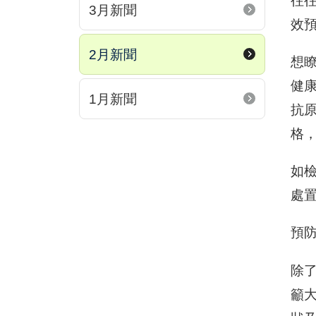
往
3月新聞
效
2月新聞
想
健康
1月新聞
抗原
格
如
處
預防
除
籲