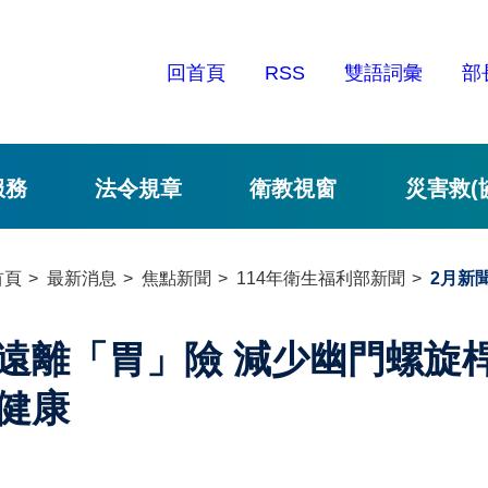
回首頁
RSS
雙語詞彙
部
服務
法令規章
衛教視窗
災害救(
首頁
最新消息
焦點新聞
114年衛生福利部新聞
2月新
遠離「胃」險 減少幽門螺旋
健康