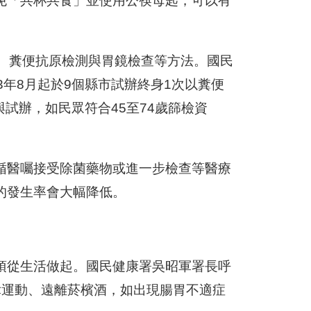
免「共杯共食」並使用公筷母匙，可以有
測、糞便抗原檢測與胃鏡檢查等方法。國民
3年8月起於9個縣市試辦終身1次以糞便
與試辦，如民眾符合45至74歲篩檢資
循醫囑接受除菌藥物或進一步檢查等醫療
的發生率會大幅降低。
須從生活做起。國民健康署吳昭軍署長呼
律運動、遠離菸檳酒，如出現腸胃不適症