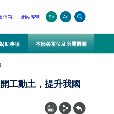
En
Aa
長信箱
網站導覽
協)助事項
本部各單位及所屬機關
聞
程開工動土，提升我國
回上一頁