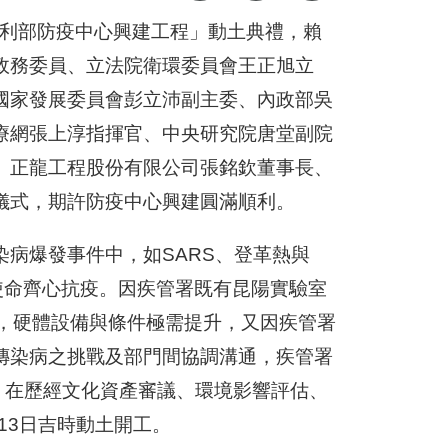
生福利部防疫中心興建工程」動土典禮，賴
政務委員、立法院衛環委員會王正旭立
國家發展委員會彭立沛副主委、內政部吳
療網張上淳指揮官、中央研究院唐堂副院
、正龍工程股份有限公司張銘欽董事長、
儀式，期許防疫中心興建圓滿順利。
病爆發事件中，如SARS、登革熱與
為使命齊心抗疫。因疾管署既有昆陽實驗室
舊，硬體設備與條件極需提升，又因疾管署
傳染病之挑戰及部門間協調溝通，疾管署
，在歷經文化資產審議、環境影響評估、
13日吉時動土開工。