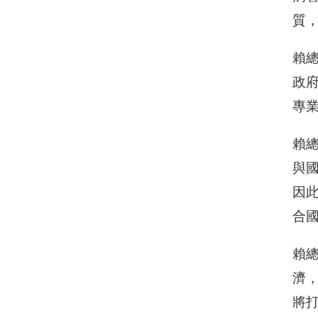
質
賴總
政
專
賴
與
因
合
賴
濟
將