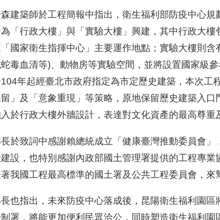
培森建築師於工程簡報中指出，衛生福利部防疫中心規
分為「行政大樓」與「實驗大樓」興建，其中行政大樓
來「國家衛生指揮中心」主要運作地點；實驗大樓則含
抗蛇毒血清等)、動物房等實驗空間，並將設置國家級
於104年起經臺北市政府指定為市定歷史建築，本次工
保留」及「意象重現」等策略，原地保留歷史建築入口
融入於行政大樓外牆設計，表達對文化資產的最高尊重
部長於致詞中感謝賴總統成立「健康臺灣推動委員會」
大建設，也特別感謝內政部國土管理署提供的工程專業
表著我國工程最高標準的國土署及公共工程委員會，來
部長也指出，未來防疫中心落成後，昆陽衛生福利園區
管制署，將能更加便利民眾洽公，同時塑造衛生福利園