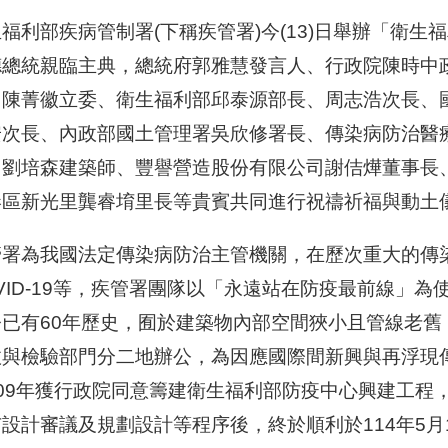
福利部疾病管制署(下稱疾管署)今(13)日舉辦「衛
德總統親臨主典，總統府郭雅慧發言人、行政院陳時中
、陳菁徽立委、衛生福利部邱泰源部長、周志浩次長、
安次長、內政部國土管理署吳欣修署長、傳染病防治醫
、劉培森建築師、豐譽營造股份有限公司謝佶燁董事長
港區新光里龔睿堉里長等貴賓共同進行祝禱祈福與動土
管署為我國法定傳染病防治主管機關，在歷次重大的傳染
VID-19等，疾管署團隊以「永遠站在防疫最前線」
今已有60年歷史，囿於建築物內部空間狹小且管線老
政與檢驗部門分二地辦公，為因應國際間新興與再浮現
109年獲行政院同意籌建衛生福利部防疫中心興建工程
設計審議及規劃設計等程序後，終於順利於114年5月