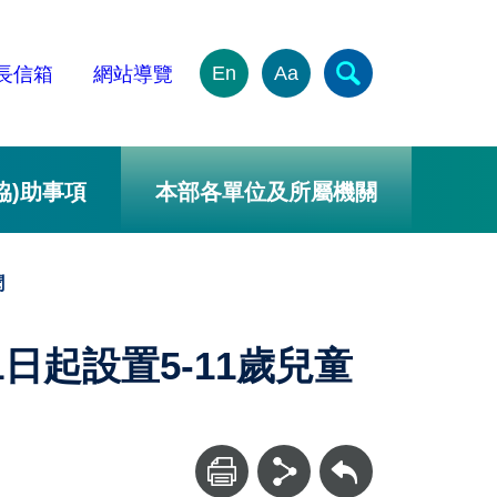
En
Aa
長信箱
網站導覽
協)助事項
本部各單位及所屬機關
聞
日起設置5-11歲兒童
回上一頁