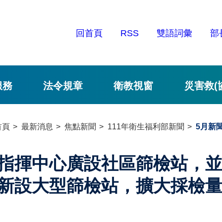
回首頁
RSS
雙語詞彙
部
服務
法令規章
衛教視窗
災害救(
首頁
最新消息
焦點新聞
111年衛生福利部新聞
5月新
指揮中心廣設社區篩檢站，並
新設大型篩檢站，擴大採檢