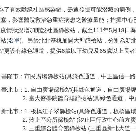
了有效斷絕社區感染鏈，盡速發掘可能潛藏的病例，
壅塞，影響醫院救治急重症病患之醫療量能；指揮中心
疫情狀況增加開設社區篩檢站，截至111年5月18日
站(
名單
)。另於北北基桃加開大型篩檢站，分別為新北
站更設有綠色通道，提供6歲以下幼兒及65歲以上長者
基隆市：市民廣場篩檢站(具綠色通道，中正區信一路1
臺北市：1. 自由廣場篩檢站(具綠色通道，自由廣場牌
2. 臺大醫學院體育場篩檢站(具綠色通道，中正
新北市：1. 板橋江子翠篩檢站(具綠色通道，板橋區
2. 汐止區公所篩檢站 (汐止區行政中心前方廣
3. 三重綜合體育館篩檢站 (三重區新北大道一段