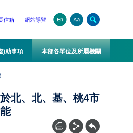
En
Aa
長信箱
網站導覽
協)助事項
本部各單位及所屬機關
聞
於北、北、基、桃4市
量能
回上一頁