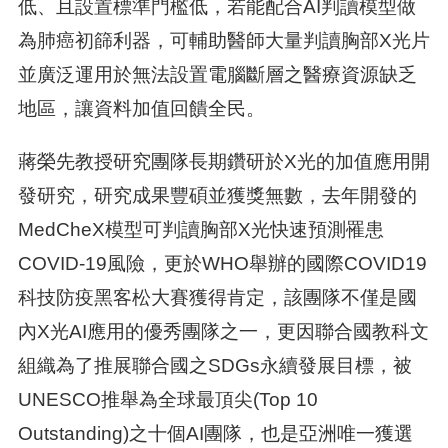
低、且設置標準門檻低，若能配合AI判讀模型做
為肺癌初篩利器，可輔助醫師大量判讀胸部X光片
並廣泛運用於無法設置電腦斷層之醫療資源缺乏
地區，讓資料加值回饋全民。
蔣榮先教授研究團隊長期鑽研於X光的加值應用開
發研究，研究成果豐碩並獲獎無數，去年開發的
MedCheX模型可判讀胸部X光快速預測罹患
COVID-19風險，更於WHO舉辦的國際COVID19
科技防疫黑客松大賽獲得肯定，該團隊不僅是國
內X光AI應用的優秀團隊之一，更因聯合國教科文
組織為了推展聯合國之SDGs永續發展目標，被
UNESCO推舉為全球最頂尖(Top 10
Outstanding)之十個AI團隊，也是亞洲唯一獲選