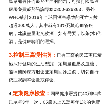
民眾如有任何戒菸方面的問題，可撥打國民健
康署免費戒菸諮詢專線0800-636363。另外
WHO統計2016年全球因酒害導致的死亡人數
超過300萬人，其中就有19%死於心血管疾
病，建議盡量避免飲酒，如有需要，以茶(水)代
酒，是健康聰明的選擇。
3.
控制三高慢性病：
已有三高的民眾更應積
極採行健康的生活型態，定期量血壓及血糖，
遵照醫師處方服藥並定期回診追蹤，切勿自行
依症狀調整藥量或停藥。
定期健
康
檢
查
：
4.
國民健康署提供40到64歲
民眾每3年一次，65歲以上民眾每年1次的免費