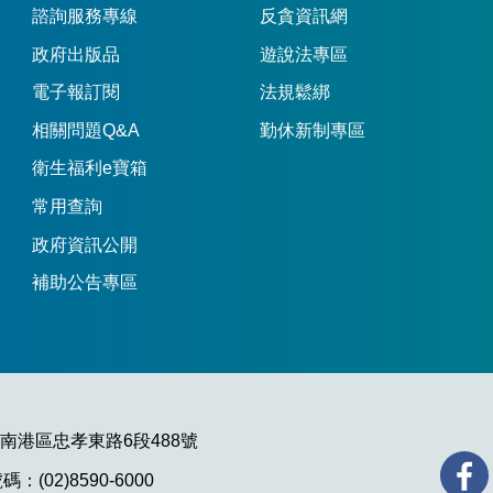
諮詢服務專線
反貪資訊網
政府出版品
遊說法專區
電子報訂閱
法規鬆綁
相關問題Q&A
勤休新制專區
衛生福利e寶箱
常用查詢
政府資訊公開
補助公告專區
市南港區忠孝東路6段488號
：(02)8590-6000