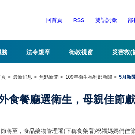
回首頁
RSS
雙語詞彙
部
服務
法令規章
衛教視窗
災害救(
首頁
最新消息
焦點新聞
109年衛生福利部新聞
5月新
外食餐廳選衛生，母親佳節
親節將至，食品藥物管理署(下稱食藥署)祝福媽媽們佳