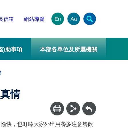
En
Aa
長信箱
網站導覽
協)助事項
本部各單位及所屬機關
聞
獻真情
回上一頁
節愉快，也叮嚀大家外出用餐多注意餐飲