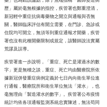
藥」也為錯誤論點，除了無端指稱「醫師變造病
歷」屬於毫無根據的指控，疾管署也鄭重澄清，
新冠輕中重症抗病毒藥物之開立與通報與否無
關，醫師臨床評估有開立需要，在門診、急診或
住院均可開立，無須等到重症通報才開藥，疾管
署也沒有此種開藥限制或規定，該醫師說法實屬
荒謬及誤導。
疾管署進一步說明，「重症、死亡是灌過水的數
字」更是無稽之談，重症、死亡均由醫療院所依
據新冠併發重症病例定義於七日內向衛生單位進
行通報，醫療院所和衛生單位無法「灌水」，也
毫無理由「製造灌水的數字」。疾管署公布疫情
統計均依各項通報監測系統忠實陳述，無法苟同