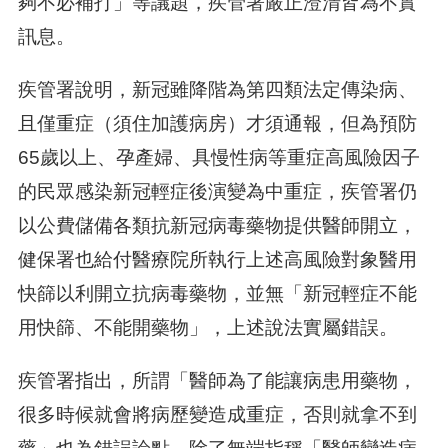
夠不必補打」等議題，疾管署嚴正澄清皆為不實
訊息。
疾管署說明，新冠雖降階為第四類法定傳染病、
且僅重症（須住加護病房）才須通報，但為預防
65歲以上、孕產婦、具慢性病等重症高風險因子
的民眾感染新冠輕症後演變為中重症，疾管署仍
以公費儲備各類抗新冠病毒藥物提供醫師開立，
健保署也給付醫療院所執行上述高風險對象醫用
快篩以利開立抗病毒藥物，並無「新冠輕症不能
用快篩、不能開藥物」，上述說法實屬錯誤。
疾管署指出，所謂「醫師為了能讓病患用藥物，
很多時候就會將病歷變造成重症，否則就拿不到