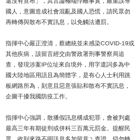
還沒有宣布」，其言論極端悖離事實，嚴重誤導
國人，意圖造成社會混亂及國人恐慌，請民眾勿
再轉傳與散布不實訊息，以免觸法遭罰。
指揮中心嚴正澄清，蔡總統並未感染COVID-19或
其他疾病，該留言經交由警政署刑事警察局追
查，發現涉案IP位址來自境外，用字遣詞多為中
國大陸地區用語且為簡體字，是有心人士利用跳
板網路所為，刻意且惡意張貼和散布不實訊息，
企圖干擾我國防疫工作。
指揮中心強調，散播假訊息構成犯罪，會被判處
最高三年有期徒刑或併科三百萬元罰金。提醒民
眾，收到來路不明訊息多加留意丶查證，切勿轉