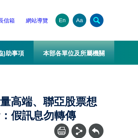
En
Aa
長信箱
網站導覽
協)助事項
本部各單位及所屬機關
大量高端、聯亞股票想
斥：假訊息勿轉傳
回上一頁