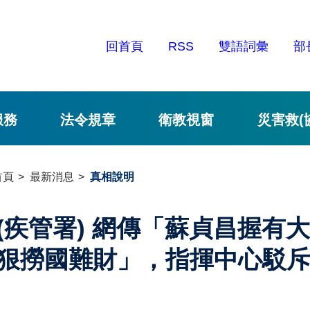
回首頁
RSS
雙語詞彙
部
服務
法令規章
衛教視窗
災害救(
首頁
最新消息
真相說明
(疾管署) 網傳「蘇貞昌握有
狠撈國難財」，指揮中心駁