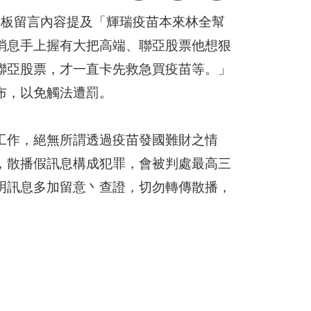
時事板留言內容提及「輝瑞疫苗本來林全幫
消息手上握有大把高端、聯亞股票他想狠
聯亞股票，才一直卡先救急買疫苗等。」
布，以免觸法遭罰。
工作，絕無所謂透過疫苗發國難財之情
，散播假訊息構成犯罪，會被判處最高三
明訊息多加留意丶查證，切勿轉傳散播，