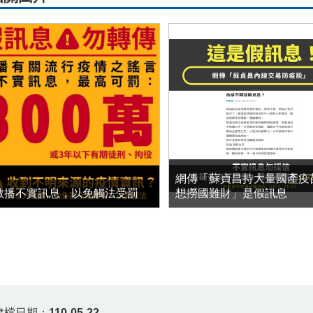
網傳「蘇貞昌持大量國產疫
散播不實訊息，以免觸法受罰
想撈國難財」是假訊息
建檔日期：
110-05-22