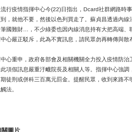
流行疫情指揮中心今(22)日指出，Dcard社群網路
買到，就他不要，然後以色列買走了。蘇貞昌透過內線
一筆國難財…，不少綠委也因內線消息持有大把高端、
揮中心嚴正駁斥，此為不實訊息，請民眾勿再轉傳與散
揮中心重申，政府各部會及相關機關全力投入疫情防治
，此項假訊息嚴重汙衊院長及相關人等。指揮中心強調
有期徒刑或併科三百萬元罰金。提醒民眾，收到來路不
免觸法。
相關圖片