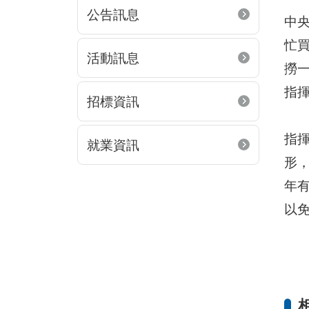
公告訊息
中央
忙
活動訊息
撈
指
招標資訊
指
就業資訊
形
年
以